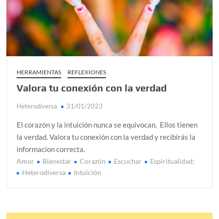
alcanzar
Día de Independencia 2026: de Patria Boba a Colombia
polarizada
¿Podemos comunicarnos con seres de otros planos o
mundos?
HERRAMIENTAS
REFLEXIONES
Valora tu conexión con la verdad
Salud mental digital: cómo frenar la ansiedad que
generan las redes sociales
Heterodiversa
31/01/2023
Denuncia por violencia sexual en Colombia: así avanza
El corazón y la intuición nunca se equivocan. Ellos tienen
¿Cómo descubrir esa conexión energética de la sexualidad
la verdad. Valora tu conexión con la verdad y recibirás la
sagrada?
informacion correcta.
Amor
Bienestar
Corazón
Escuchar
Espiritualidad;
Heterodiversa
Intuición