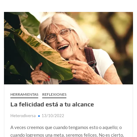
e
n
t
a
r
en
Dios
sí
habla,
pero
¿está
escuc
HERRAMIENTAS
REFLEXIONES
La felicidad está a tu alcance
Heterodiversa
13/10/2022
A veces creemos que cuando tengamos esto o aquello; o
cuando logremos una meta, seremos felices. No es cierto,