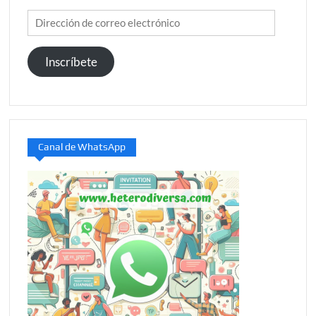
Dirección
de
correo
Inscríbete
electrónico
Canal de WhatsApp