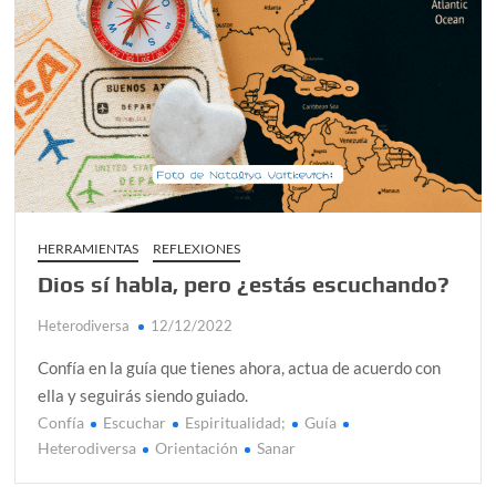
HERRAMIENTAS
REFLEXIONES
Dios sí habla, pero ¿estás escuchando?
Heterodiversa
12/12/2022
Confía en la guía que tienes ahora, actua de acuerdo con
ella y seguirás siendo guiado.
Confía
Escuchar
Espiritualidad;
Guía
C
Heterodiversa
Orientación
Sanar
o
m