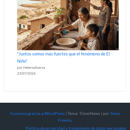
“Juntos somos más fuertes que el fenómeno de El
Niño”
por Heterodiversa
23/07/2026
Funciona gracias a WordPress
|
Tema: TimesNews
|
por
Tema
Freesia
.
Política de privacidad y tratamiento de datos personales