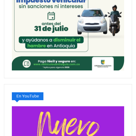
de
tu
coraz
En YouTube