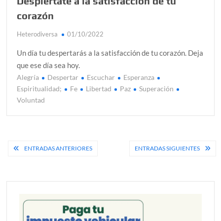
Despiértate a la satisfacción de tu
corazón
Heterodiversa
01/10/2022
Un día tu despertarás a la satisfacción de tu corazón. Deja
que ese día sea hoy.
Alegría
Despertar
Escuchar
Esperanza
C
Espiritualidad;
Fe
Libertad
Paz
Superación
o
Voluntad
m
e
n
t
Navegación
ENTRADAS ANTERIORES
ENTRADAS SIGUIENTES
a
de
r
en
entradas
Despi
a
la
satisf