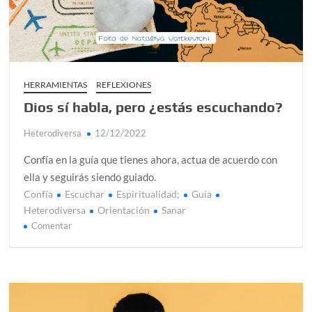
HERRAMIENTAS
REFLEXIONES
Dios sí habla, pero ¿estás escuchando?
Heterodiversa
12/12/2022
Confía en la guía que tienes ahora, actua de acuerdo con
ella y seguirás siendo guiado.
Confía
Escuchar
Espiritualidad;
Guía
Heterodiversa
Orientación
Sanar
en
Comentar
Dios
sí
habla,
pero
¿estás