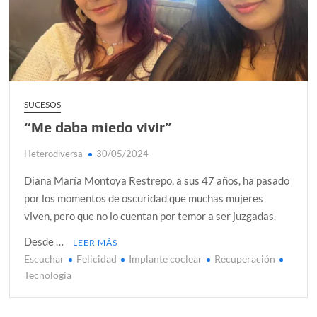
Proceso jurídico frente a denuncias de abuso sexual
infantil
“Juntos somos más fuertes que el fenómeno de El Niño”
¿Conoces al rey del trópico? Seguro que sí
SUCESOS
Día de Independencia 2026: de Patria Boba a Colombia
polarizada
“Me daba miedo vivir”
Heterodiversa
30/05/2024
Salud mental digital: cómo frenar la ansiedad que
generan las redes sociales
Diana María Montoya Restrepo, a sus 47 años, ha pasado
por los momentos de oscuridad que muchas mujeres
viven, pero que no lo cuentan por temor a ser juzgadas.
Desde …
LEER MÁS
Escuchar
Felicidad
Implante coclear
Recuperación
Tecnología