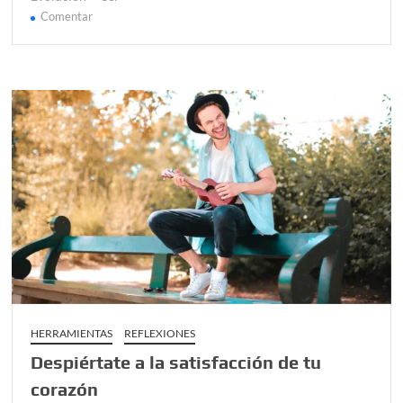
en
Comentar
Se
todo
lo
que
tu
puedes
ser
HERRAMIENTAS
REFLEXIONES
Despiértate a la satisfacción de tu
corazón