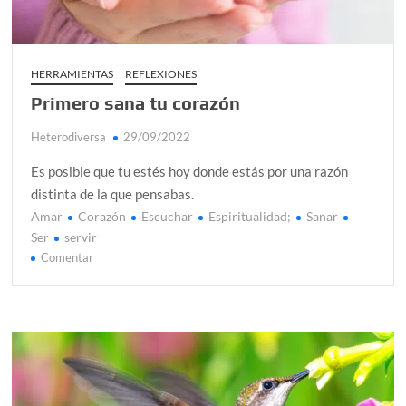
HERRAMIENTAS
REFLEXIONES
Primero sana tu corazón
Heterodiversa
29/09/2022
Es posible que tu estés hoy donde estás por una razón
distinta de la que pensabas.
Amar
Corazón
Escuchar
Espiritualidad;
Sanar
Ser
servir
en
Comentar
Primero
sana
tu
corazón