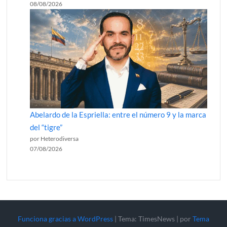
08/08/2026
Abelardo de la Espriella: entre el número 9 y la marca
del “tigre”
por Heterodiversa
07/08/2026
Funciona gracias a WordPress
|
Tema: TimesNews
|
por
Tema