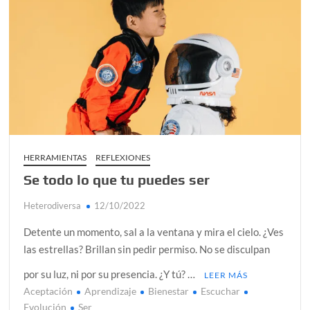
escuchando?
HERRAMIENTAS
REFLEXIONES
Se todo lo que tu puedes ser
Heterodiversa
12/10/2022
Detente un momento, sal a la ventana y mira el cielo. ¿Ves
las estrellas? Brillan sin pedir permiso. No se disculpan
por su luz, ni por su presencia. ¿Y tú? …
LEER MÁS
Aceptación
Aprendizaje
Bienestar
Escuchar
Evolución
Ser