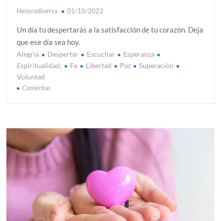
Heterodiversa
01/10/2022
Un día tu despertarás a la satisfacción de tu corazón. Deja
que ese día sea hoy.
Alegría
Despertar
Escuchar
Esperanza
Espiritualidad;
Fe
Libertad
Paz
Superación
Voluntad
en
Comentar
Despiértate
a
la
satisfacción
de
tu
corazón