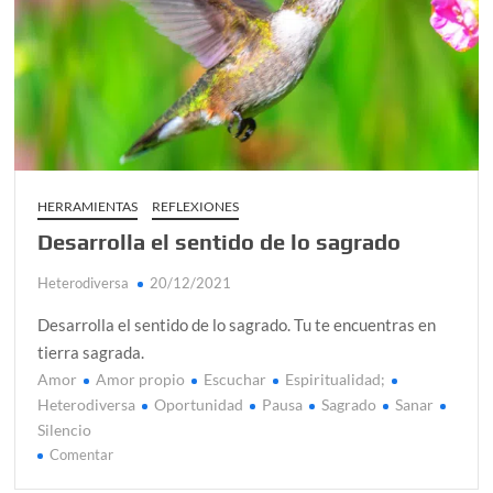
HERRAMIENTAS
REFLEXIONES
Desarrolla el sentido de lo sagrado
Heterodiversa
20/12/2021
Desarrolla el sentido de lo sagrado. Tu te encuentras en
tierra sagrada.
Amor
Amor propio
Escuchar
Espiritualidad;
Heterodiversa
Oportunidad
Pausa
Sagrado
Sanar
Silencio
en
Comentar
Desarrolla