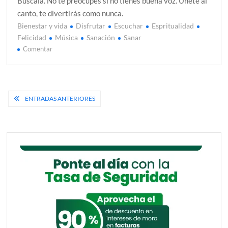
Búscala. No te preocupes si no tienes buena voz. Únete al
canto, te divertirás como nunca.
Bienestar y vida
Disfrutar
Escuchar
Espritualidad
Felicidad
Música
Sanación
Sanar
en
Comentar
Estar
atenta(o)
a
la
Navegación
ENTRADAS ANTERIORES
música
de
entradas