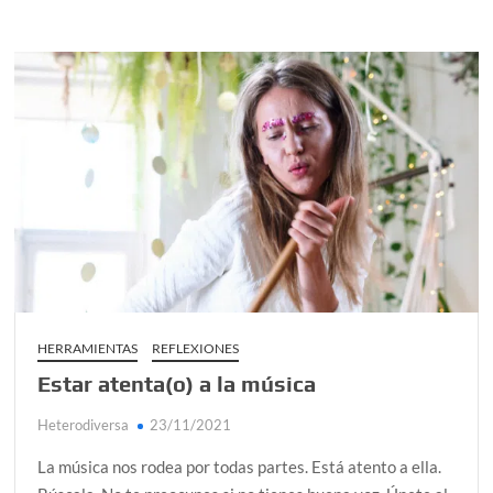
el
sentido
de
lo
sagrado
HERRAMIENTAS
REFLEXIONES
Estar atenta(o) a la música
Heterodiversa
23/11/2021
La música nos rodea por todas partes. Está atento a ella.