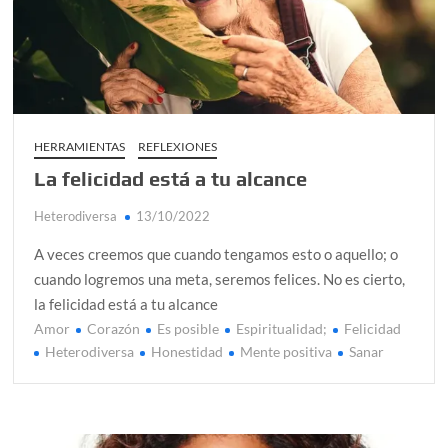
no
es
conse
diner
sino
mante
HERRAMIENTAS
REFLEXIONES
La felicidad está a tu alcance
Heterodiversa
13/10/2022
A veces creemos que cuando tengamos esto o aquello; o
cuando logremos una meta, seremos felices. No es cierto,
la felicidad está a tu alcance
Amor
Corazón
Es posible
Espiritualidad;
Felicidad
C
Heterodiversa
Honestidad
Mente positiva
Sanar
o
m
e
n