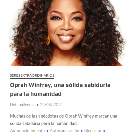
t
a
r
en
La
felici
está
a
tu
alcan
SERES EXTRAORDINARIOS
Oprah Winfrey, una sólida sabiduría
para la humanidad
Heterodiversa
22/08/2022
Muchas de las anécdotas de Oprah Winfrey marcan una
sólida sabiduría para la humanidad.
Autonocimimiento
Autosuperación
Bienestar