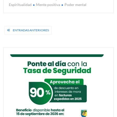
C
Espiritualidad
Mente positiva
Poder mental
o
m
e
n
Navegación
ENTRADAS ANTERIORES
t
de
a
r
entradas
en
Opra
Winfr
una
sólida
sabidu
para
la
human