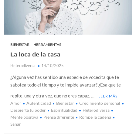
alcanzar
Día de Independencia 2026: de Patria Boba a Colombia
polarizada
¿Podemos comunicarnos con seres de otros planos o
mundos?
BIENESTAR
HERRAMIENTAS
La loca de la casa
Salud mental digital: cómo frenar la ansiedad que
generan las redes sociales
Heterodiversa
14/10/2025
Denuncia por violencia sexual en Colombia: así avanza
¿Alguna vez has sentido una especie de vocecita que te
¿Cómo descubrir esa conexión energética de la sexualidad
sabotea todo el tiempo y te impide avanzar? ¿Esa que te
sagrada?
repite, una y otra vez, que no eres capaz, …
LEER MÁS
Amor
Autenticidad
Bienestar
Crecimiento personal
Despierta tu poder
Espiritualidad
Heterodiversa
Mente positiva
Piensa diferente
Rompe la cadena
Sanar