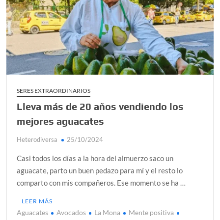
SERES EXTRAORDINARIOS
Lleva más de 20 años vendiendo los
mejores aguacates
Heterodiversa
25/10/2024
Casi todos los días a la hora del almuerzo saco un
aguacate, parto un buen pedazo para mí y el resto lo
comparto con mis compañeros. Ese momento se ha …
LEER MÁS
Aguacates
Avocados
La Mona
Mente positiva