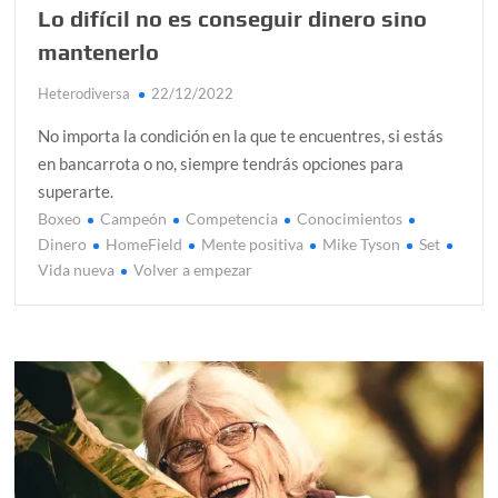
Lo difícil no es conseguir dinero sino
mantenerlo
Heterodiversa
22/12/2022
No importa la condición en la que te encuentres, si estás
en bancarrota o no, siempre tendrás opciones para
superarte.
Boxeo
Campeón
Competencia
Conocimientos
C
Dinero
HomeField
Mente positiva
Mike Tyson
Set
o
Vida nueva
Volver a empezar
m
e
n
t
a
r
en
Lo
difícil