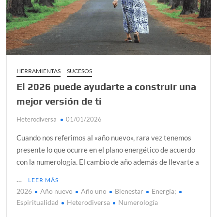
alcanzar
Día de Independencia 2026: de Patria Boba a Colombia
polarizada
¿Podemos comunicarnos con seres de otros planos o
mundos?
HERRAMIENTAS
SUCESOS
El 2026 puede ayudarte a construir una
Salud mental digital: cómo frenar la ansiedad que
generan las redes sociales
mejor versión de ti
Denuncia por violencia sexual en Colombia: así avanza
Heterodiversa
01/01/2026
¿Cómo descubrir esa conexión energética de la sexualidad
Cuando nos referimos al «año nuevo», rara vez tenemos
sagrada?
presente lo que ocurre en el plano energético de acuerdo
con la numerología. El cambio de año además de llevarte a
…
LEER MÁS
2026
Año nuevo
Año uno
Bienestar
Energía;
Espiritualidad
Heterodiversa
Numerología