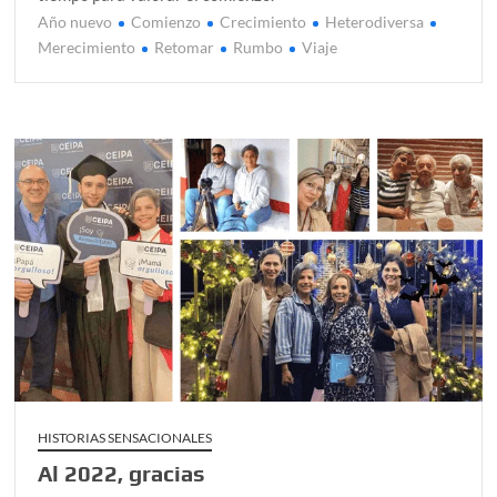
Año nuevo
Comienzo
Crecimiento
Heterodiversa
Merecimiento
Retomar
Rumbo
Viaje
HISTORIAS SENSACIONALES
Al 2022, gracias