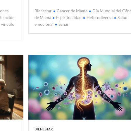
iones
Bienestar
Cáncer de Mama
Día Mundial del Cán
Relación
de Mama
Espiritualidad
Heterodiversa
Salud
l vínculo
emocional
Sanar
BIENESTAR