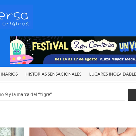
HETERODIVERSA
Diferente,
desigual,
original
DINARIOS
HISTORIAS SENSACIONALES
LUGARES INOLVIDABL
o 9 y la marca del “tigre”
rgía del cielo
 sexual infantil
 de El Niño”