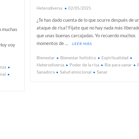
Heterodiversa
02/05/2025
¿Te has dado cuenta de lo que ocurre después de u
ataque de risa? Fíjate que no hay nada más liberad
on muchas
que unas buenas carcajadas. Yo recuerdo muchos
momentos de …
LEER MÁS
 Hoy voy
Bienestar
Bienestar holístico
Espiritualidad
Heterodiversa
Poder de la risa
Ríe para sanar
nza
Sanadora
Salud emocional
Sanar
nal