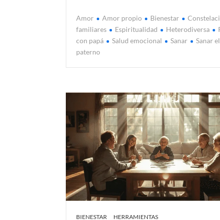
Amor
Amor propio
Bienestar
Constelac
familiares
Espiritualidad
Heterodiversa
con papá
Salud emocional
Sanar
Sanar e
paterno
BIENESTAR
HERRAMIENTAS