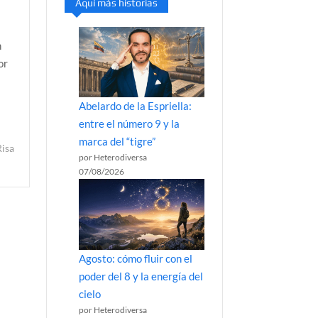
Aquí más historias
n
or
Abelardo de la Espriella:
entre el número 9 y la
marca del “tigre”
Risa
por Heterodiversa
07/08/2026
Agosto: cómo fluir con el
poder del 8 y la energía del
cielo
por Heterodiversa