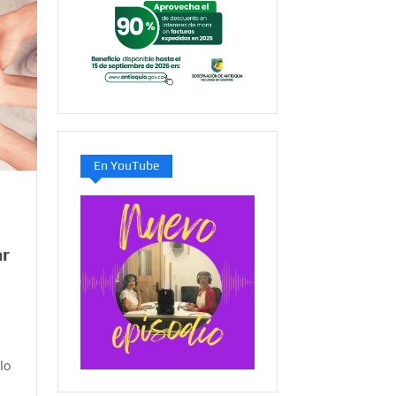
En YouTube
ar
lo