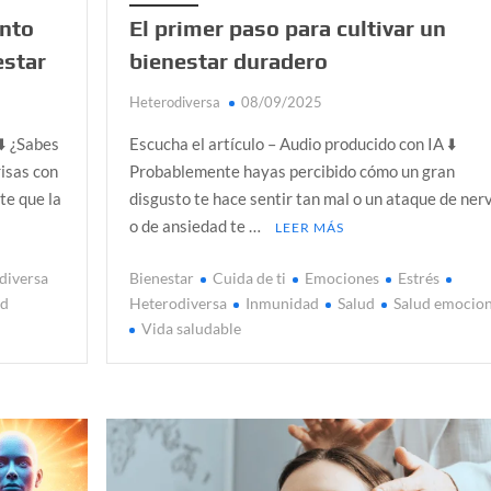
ento
El primer paso para cultivar un
estar
bienestar duradero
Heterodiversa
08/09/2025
⬇️ ¿Sabes
Escucha el artículo – Audio producido con IA ⬇️
risas con
Probablemente hayas percibido cómo un gran
te que la
disgusto te hace sentir tan mal o un ataque de ner
o de ansiedad te …
LEER MÁS
diversa
Bienestar
Cuida de ti
Emociones
Estrés
ud
Heterodiversa
Inmunidad
Salud
Salud emocion
Vida saludable