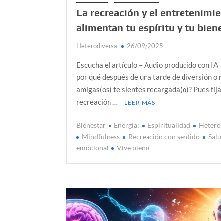
La recreación y el entretenimi
alimentan tu espíritu y tu bien
Heterodiversa
26/09/2025
Escucha el artículo – Audio producido con IA 
por qué después de una tarde de diversión o 
amigas(os) te sientes recargada(o)? Pues fíja
recreación …
LEER MÁS
Bienestar
Energía;
Espiritualidad
Hetero
Mindfulness
Recreación con sentido
Sal
emocional
Vive pleno