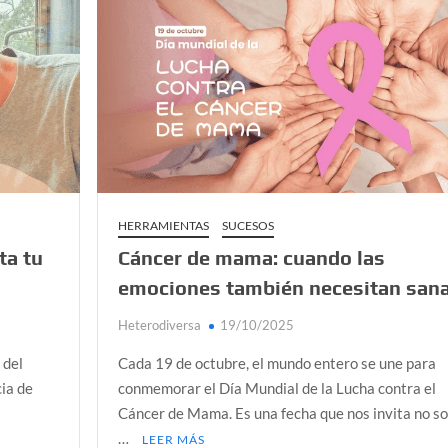
demos alcanzar
a Colombia polarizada
 planos o mundos?
d que generan las redes sociales
así avanza
HERRAMIENTAS
SUCESOS
ta tu
Cáncer de mama: cuando las
emociones también necesitan san
Heterodiversa
19/10/2025
 del
Cada 19 de octubre, el mundo entero se une para
cia de
conmemorar el Día Mundial de la Lucha contra el
Cáncer de Mama. Es una fecha que nos invita no so
…
LEER MÁS