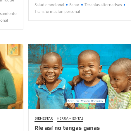
Salud emocional
Sanar
Terapias alternativas
Transformación personal
samiento
ional
BIENESTAR
HERRAMIENTAS
Ríe así no tengas ganas