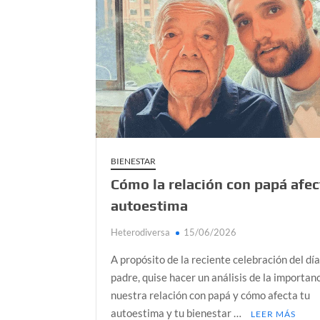
Kundalini: el poder oculto que no todos po
Día de Independencia 2026: de Patria Boba 
¿Podemos comunicarnos con seres de otros
Salud mental digital: cómo frenar la ansieda
Denuncia por violencia sexual en Colombia: 
BIENESTAR
Cómo la relación con papá afec
autoestima
Heterodiversa
15/06/2026
A propósito de la reciente celebración del día
padre, quise hacer un análisis de la importan
nuestra relación con papá y cómo afecta tu
autoestima y tu bienestar …
LEER MÁS