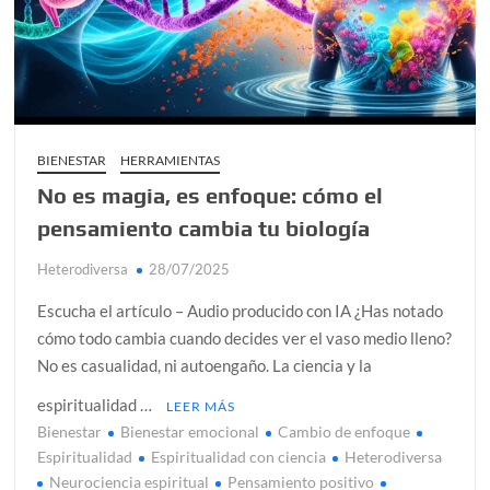
Día de Independencia 2026: de Patria Boba a Colombia
polarizada
Salud mental digital: cómo frenar la ansiedad que
generan las redes sociales
Denuncia por violencia sexual en Colombia: así avanza
BIENESTAR
HERRAMIENTAS
No es magia, es enfoque: cómo el
Día del Orgullo LGBTQ+: una fecha que sigue defendiendo
la dignidad humana
pensamiento cambia tu biología
Solsticio de verano 2026: ciencia, energía y renovación
Heterodiversa
28/07/2025
Escucha el artículo – Audio producido con IA ¿Has notado
cómo todo cambia cuando decides ver el vaso medio lleno?
No es casualidad, ni autoengaño. La ciencia y la
espiritualidad …
LEER MÁS
Bienestar
Bienestar emocional
Cambio de enfoque
Espiritualidad
Espiritualidad con ciencia
Heterodiversa
Neurociencia espiritual
Pensamiento positivo