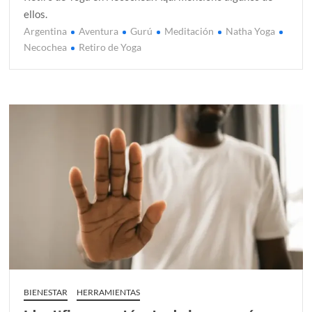
ellos.
Argentina
Aventura
Gurú
Meditación
Natha Yoga
C
Necochea
Retiro de Yoga
o
m
e
n
t
a
r
en
Otra
avent
inolvi
en
Argen
BIENESTAR
HERRAMIENTAS