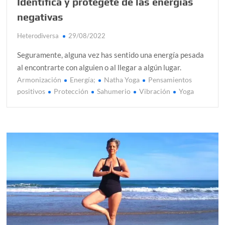
Identifica y protégete de las energías
negativas
Heterodiversa
29/08/2022
Seguramente, alguna vez has sentido una energía pesada
al encontrarte con alguien o al llegar a algún lugar.
Armonización
Energía;
Natha Yoga
Pensamientos
C
positivos
Protección
Sahumerio
Vibración
Yoga
o
m
e
n
t
a
r
en
Identi
y
proté
de