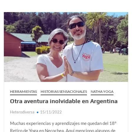
m
e
n
t
a
r
en
Nos
difere
el
origen
nos
une
el
yoga
HERRAMIENTAS
HISTORIAS SENSACIONALES
NATHA YOGA
Otra aventura inolvidable en Argentina
Heterodiversa
15/11/2022
Muchas experiencias y aprendizajes me quedan del 18°
Retiro de Yoga en Necochea. Aquí menciono algunos de