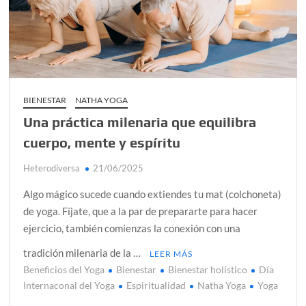
Día de Independencia 2026: de Patria Boba a Colombia
polarizada
Salud mental digital: cómo frenar la ansiedad que
generan las redes sociales
Denuncia por violencia sexual en Colombia: así avanza
BIENESTAR
NATHA YOGA
Una práctica milenaria que equilibra
Día del Orgullo LGBTQ+: una fecha que sigue defendiendo
la dignidad humana
cuerpo, mente y espíritu
Solsticio de verano 2026: ciencia, energía y renovación
Heterodiversa
21/06/2025
Algo mágico sucede cuando extiendes tu mat (colchoneta)
de yoga. Fíjate, que a la par de prepararte para hacer
ejercicio, también comienzas la conexión con una
tradición milenaria de la …
LEER MÁS
Beneficios del Yoga
Bienestar
Bienestar holístico
Día
Internaconal del Yoga
Espiritualidad
Natha Yoga
Yoga