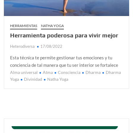
las
energ
negat
HERRAMIENTAS
NATHA YOGA
Herramienta poderosa para vivir mejor
Heterodiversa
17/08/2022
Esta técnica te permite gestionar tus emociones y tu
conciencia de tal manera que tu ser interior se fortalece
Alma universal
Atma
Consciencia
Dharma
Dharma
C
Yoga
Divinidad
Natha Yoga
o
m
e
n
t
a
r
en