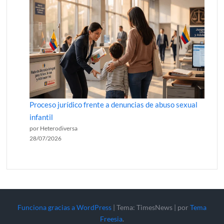
Proceso jurídico frente a denuncias de abuso sexual
infantil
por Heterodiversa
28/07/2026
Funciona gracias a WordPress
|
Tema: TimesNews
|
por
Tema
Freesia
.