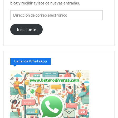
blog y recibir avisos de nuevas entradas.
Dirección
de
correo
Inscríbete
electrónico
Canal de WhatsApp