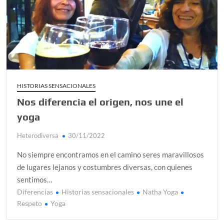
HISTORIAS SENSACIONALES
Nos diferencia el origen, nos une el
yoga
Heterodiversa
30/11/2022
No siempre encontramos en el camino seres maravillosos
de lugares lejanos y costumbres diversas, con quienes
sentimos…
Diferencias
Historias sensacionales
Natha Yoga
C
Respeto
Yoga
o