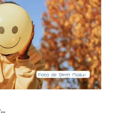
a Colombia polarizada
d que generan las redes sociales
así avanza
ue defendiendo la dignidad humana
 renovación
r…