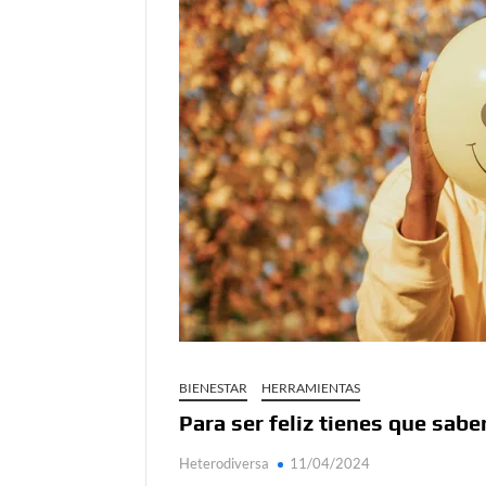
Día de Independencia 2026: de Patria Boba 
Salud mental digital: cómo frenar la ansieda
Denuncia por violencia sexual en Colombia: 
Día del Orgullo LGBTQ+: una fecha que sig
Solsticio de verano 2026: ciencia, energía y
BIENESTAR
HERRAMIENTAS
Para ser feliz tienes que sabe
Heterodiversa
11/04/2024