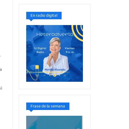
En radio digital
l
.
ta
si
Frase de la semana