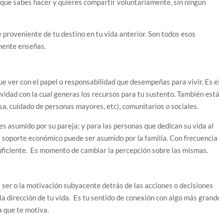
o que sabes hacer y quieres compartir voluntariamente, sin ningún
e proveniente de tu destino en tu vida anterior. Son todos esos
mente enseñas.
que ver con el papel o responsabilidad que desempeñas para vivir. Es e
tividad con la cual generas los recursos para tu sustento. También est
sa, cuidado de personas mayores, etc), comunitarios o sociales.
 es asumido por su pareja; y para las personas que dedican su vida al
l soporte económico puede ser asumido por la familia. Con frecuencia
suficiente. Es momento de cambiar la percepción sobre las mismas.
 ser o la motivación subyacente detrás de las acciones o decisiones
la dirección de tu vida. Es tu sentido de conexión con algo más grand
a que te motiva.