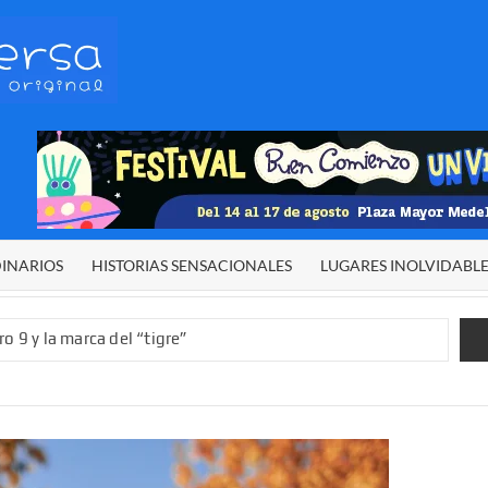
HETERODIVERSA
Diferente,
desigual,
original
DINARIOS
HISTORIAS SENSACIONALES
LUGARES INOLVIDABL
o 9 y la marca del “tigre”
rgía del cielo
 sexual infantil
 de El Niño”