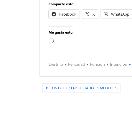
Comparte esto:
Facebook
X
WhatsApp
Me gusta esto:
Cargando...
Destino
Felicidad
Funcion
Intención
Navegación
UN DELITO ENQUISTADO EN MEDELLIN
de
entradas