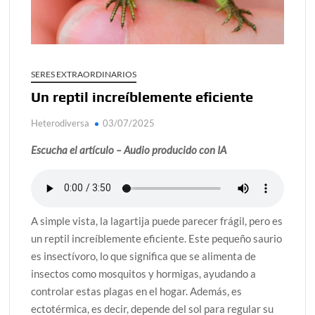
alcanzar
Día de Independencia 2026: de Patria Boba a Colombia
polarizada
SERES EXTRAORDINARIOS
¿Podemos comunicarnos con seres de otros planos o
Un reptil increíblemente eficiente
mundos?
Heterodiversa
03/07/2025
Salud mental digital: cómo frenar la ansiedad que
generan las redes sociales
Escucha el artículo – Audio producido con IA
Denuncia por violencia sexual en Colombia: así avanza
¿Cómo descubrir esa conexión energética de la sexualidad
sagrada?
A simple vista, la lagartija puede parecer frágil, pero es
un reptil increíblemente eficiente. Este pequeño saurio
es insectívoro, lo que significa que se alimenta de
insectos como mosquitos y hormigas, ayudando a
controlar estas plagas en el hogar. Además, es
ectotérmica, es decir, depende del sol para regular su