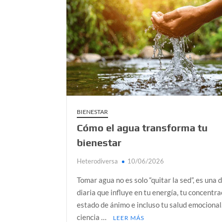
Kundalini: el poder oculto que no todos po
Día de Independencia 2026: de Patria Boba 
¿Podemos comunicarnos con seres de otros
Salud mental digital: cómo frenar la ansieda
Denuncia por violencia sexual en Colombia: 
BIENESTAR
Cómo el agua transforma tu
bienestar
Heterodiversa
10/06/2026
Tomar agua no es solo “quitar la sed”, es una 
diaria que influye en tu energía, tu concentra
estado de ánimo e incluso tu salud emocional
ciencia …
LEER MÁS