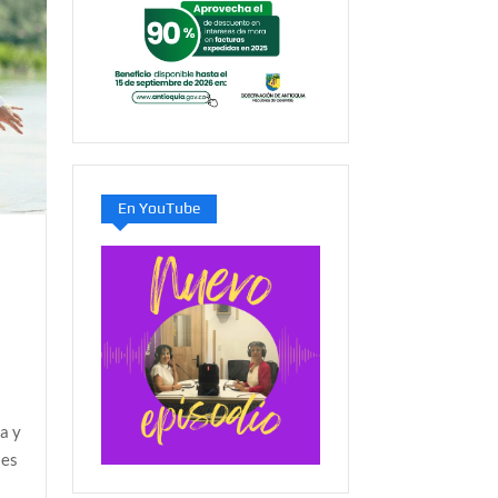
En YouTube
a y
 es