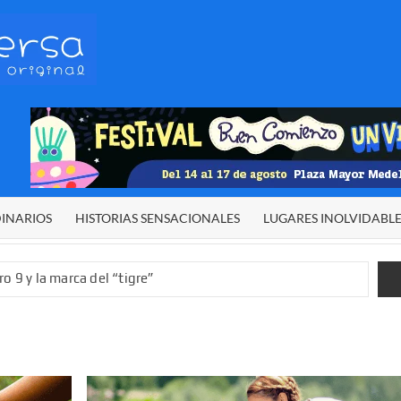
HETERODIVERSA
Diferente,
desigual,
original
DINARIOS
HISTORIAS SENSACIONALES
LUGARES INOLVIDABL
o 9 y la marca del “tigre”
rgía del cielo
 sexual infantil
 de El Niño”