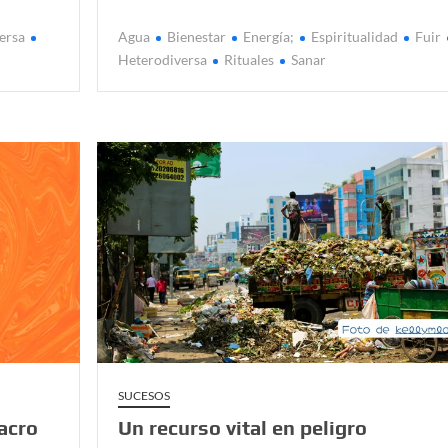
ersa
Agua
Bienestar
Energía;
Espiritualidad
Fuir
Heterodiversa
Rituales
Sanar
SUCESOS
acro
Un recurso vital en peligro