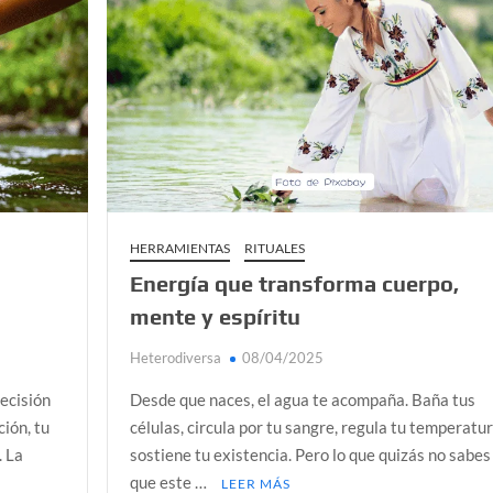
demos alcanzar
a Colombia polarizada
 planos o mundos?
d que generan las redes sociales
así avanza
HERRAMIENTAS
RITUALES
Energía que transforma cuerpo,
mente y espíritu
Heterodiversa
08/04/2025
decisión
Desde que naces, el agua te acompaña. Baña tus
ción, tu
células, circula por tu sangre, regula tu temperatur
. La
sostiene tu existencia. Pero lo que quizás no sabes
que este …
LEER MÁS