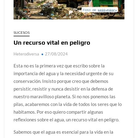
alcanzar
Día de Independencia 2026: de Patria Boba a Colombia
polarizada
SUCESOS
¿Podemos comunicarnos con seres de otros planos o
Un recurso vital en peligro
mundos?
Heterodiversa
27/08/2024
Salud mental digital: cómo frenar la ansiedad que
generan las redes sociales
Esta no es la primera vez que escribo sobre la
Denuncia por violencia sexual en Colombia: así avanza
importancia del agua y la necesidad urgente de su
conservación. Insisto porque creo que debemos
¿Cómo descubrir esa conexión energética de la sexualidad
persistir, resistir y nunca desistir en la defensa de
sagrada?
nuestro maravilloso planeta. Si no nos ponemos las
pilas, acabaremos con la vida de todos los seres que lo
habitamos. Por eso quiero compartir algunas
reflexiones sobre el agua, un recurso vital en peligro.
Sabemos que el agua es esencial para la vida en la