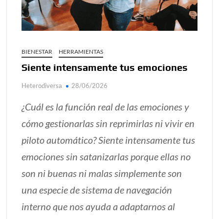
alcanzar
Día de Independencia 2026: de Patria Boba a Colombia
polarizada
BIENESTAR
HERRAMIENTAS
¿Podemos comunicarnos con seres de otros planos o
Siente intensamente tus emociones
mundos?
Heterodiversa
28/06/2026
Salud mental digital: cómo frenar la ansiedad que
generan las redes sociales
¿Cuál es la función real de las emociones y
Denuncia por violencia sexual en Colombia: así avanza
cómo gestionarlas sin reprimirlas ni vivir en
¿Cómo descubrir esa conexión energética de la sexualidad
piloto automático? Siente intensamente tus
sagrada?
emociones sin satanizarlas porque ellas no
son ni buenas ni malas simplemente son
una especie de sistema de navegación
interno que nos ayuda a adaptarnos al