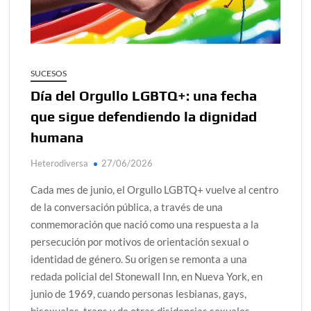
alcanzar
Día de Independencia 2026: de Patria Boba a Colombia
polarizada
SUCESOS
¿Podemos comunicarnos con seres de otros planos o
Día del Orgullo LGBTQ+: una fecha
mundos?
que sigue defendiendo la dignidad
Salud mental digital: cómo frenar la ansiedad que
humana
generan las redes sociales
Denuncia por violencia sexual en Colombia: así avanza
Heterodiversa
27/06/2026
Cada mes de junio, el Orgullo LGBTQ+ vuelve al centro
¿Cómo descubrir esa conexión energética de la sexualidad
sagrada?
de la conversación pública, a través de una
conmemoración que nació como una respuesta a la
persecución por motivos de orientación sexual o
identidad de género. Su origen se remonta a una
redada policial del Stonewall Inn, en Nueva York, en
junio de 1969, cuando personas lesbianas, gays,
bisexuales, trans y de otras disidencias sexuales