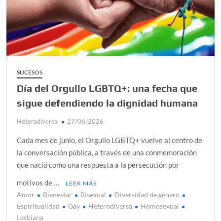
alcanzar
Día de Independencia 2026: de Patria Boba a Colombia
polarizada
¿Podemos comunicarnos con seres de otros planos o
mundos?
SUCESOS
Día del Orgullo LGBTQ+: una fecha que
Salud mental digital: cómo frenar la ansiedad que
generan las redes sociales
sigue defendiendo la dignidad humana
Denuncia por violencia sexual en Colombia: así avanza
Heterodiversa
27/06/2026
¿Cómo descubrir esa conexión energética de la sexualidad
Cada mes de junio, el Orgullo LGBTQ+ vuelve al centro de
sagrada?
la conversación pública, a través de una conmemoración
que nació como una respuesta a la persecución por
motivos de …
LEER MÁS
Amor
Bienestar
Bisexual
Diversidad de género
Espiritualidad
Gay
Heterodiversa
Homosexual
Lesbiana