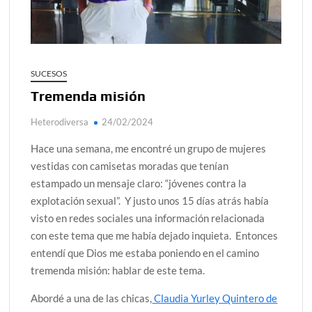
alcanzar
Día de Independencia 2026: de Patria Boba a Colombia
polarizada
SUCESOS
¿Podemos comunicarnos con seres de otros planos o
Tremenda misión
mundos?
Heterodiversa
24/02/2024
Salud mental digital: cómo frenar la ansiedad que
generan las redes sociales
Hace una semana, me encontré un grupo de mujeres
Denuncia por violencia sexual en Colombia: así avanza
vestidas con camisetas moradas que tenían
estampado un mensaje claro: “jóvenes contra la
¿Cómo descubrir esa conexión energética de la sexualidad
explotación sexual”. Y justo unos 15 días atrás había
sagrada?
visto en redes sociales una información relacionada
con este tema que me había dejado inquieta. Entonces
entendí que Dios me estaba poniendo en el camino
tremenda misión: hablar de este tema.
Abordé a una de las chicas,
Claudia Yurley Quintero de