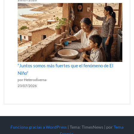
“Juntos somos más fuertes que el fenómeno de El
Niño”
por Heterodiversa
23/07/2026
Funciona gracias a WordPress
|
Tema: TimesNews
|
por
Tema
Freesia
.