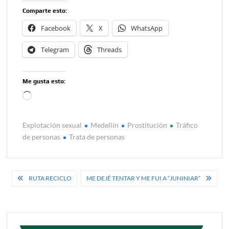
Comparte esto:
Facebook
X
WhatsApp
Telegram
Threads
Me gusta esto:
Cargando...
Explotación sexual
Medellín
Prostitución
Tráfico
de personas
Trata de personas
Navegación
RUTA RECICLO
ME DEJÉ TENTAR Y ME FUI A “JUNINIAR”
de
entradas