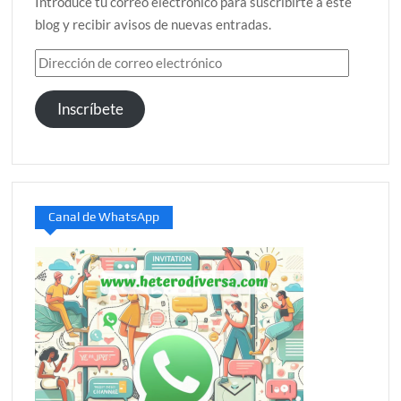
Introduce tu correo electrónico para suscribirte a este
blog y recibir avisos de nuevas entradas.
Dirección
de
correo
Inscríbete
electrónico
Canal de WhatsApp