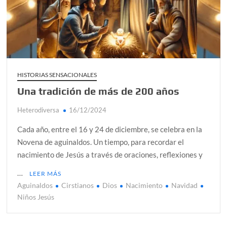
alcanzar
Día de Independencia 2026: de Patria Boba a Colombia
polarizada
¿Podemos comunicarnos con seres de otros planos o
mundos?
HISTORIAS SENSACIONALES
Una tradición de más de 200 años
Salud mental digital: cómo frenar la ansiedad que
generan las redes sociales
Heterodiversa
16/12/2024
Denuncia por violencia sexual en Colombia: así avanza
Cada año, entre el 16 y 24 de diciembre, se celebra en la
¿Cómo descubrir esa conexión energética de la sexualidad
Novena de aguinaldos. Un tiempo, para recordar el
sagrada?
nacimiento de Jesús a través de oraciones, reflexiones y
…
LEER MÁS
Aguinaldos
Cirstianos
Dios
Nacimiento
Navidad
Niños Jesús