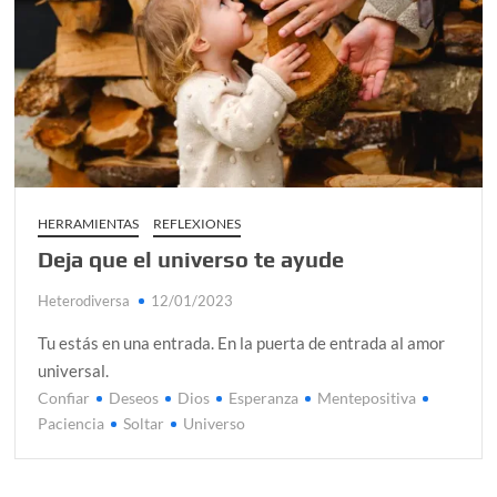
HERRAMIENTAS
REFLEXIONES
Deja que el universo te ayude
Heterodiversa
12/01/2023
Tu estás en una entrada. En la puerta de entrada al amor
universal.
Confiar
Deseos
Dios
Esperanza
Mentepositiva
Paciencia
Soltar
Universo