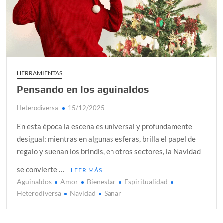
Día de Independencia 2026: de Patria Boba a Colombia
polarizada
Salud mental digital: cómo frenar la ansiedad que
generan las redes sociales
Denuncia por violencia sexual en Colombia: así avanza
HERRAMIENTAS
Pensando en los aguinaldos
Día del Orgullo LGBTQ+: una fecha que sigue defendiendo
la dignidad humana
Heterodiversa
15/12/2025
Solsticio de verano 2026: ciencia, energía y renovación
En esta época la escena es universal y profundamente
desigual: mientras en algunas esferas, brilla el papel de
regalo y suenan los brindis, en otros sectores, la Navidad
se convierte …
LEER MÁS
Aguinaldos
Amor
Bienestar
Espiritualidad
Heterodiversa
Navidad
Sanar