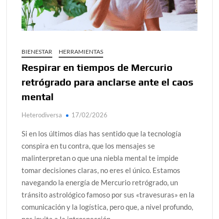
¿Conoces al rey del trópico? Seguro que sí
Día de Independencia 2026: de Patria Boba a Colombia
polarizada
BIENESTAR
HERRAMIENTAS
Salud mental digital: cómo frenar la ansiedad que
Respirar en tiempos de Mercurio
generan las redes sociales
retrógrado para anclarse ante el caos
Denuncia por violencia sexual en Colombia: así avanza
mental
Día del Orgullo LGBTQ+: una fecha que sigue defendiendo
la dignidad humana
Heterodiversa
17/02/2026
Si en los últimos días has sentido que la tecnología
conspira en tu contra, que los mensajes se
malinterpretan o que una niebla mental te impide
tomar decisiones claras, no eres el único. Estamos
navegando la energía de Mercurio retrógrado, un
tránsito astrológico famoso por sus «travesuras» en la
comunicación y la logística, pero que, a nivel profundo,
nos invita a la introspección.