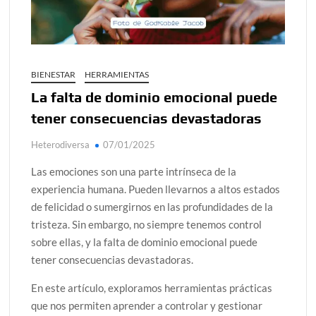
Día de Independencia 2026: de Patria Boba a Colombia
polarizada
Salud mental digital: cómo frenar la ansiedad que
BIENESTAR
HERRAMIENTAS
generan las redes sociales
La falta de dominio emocional puede
Denuncia por violencia sexual en Colombia: así avanza
tener consecuencias devastadoras
Día del Orgullo LGBTQ+: una fecha que sigue defendiendo
la dignidad humana
Heterodiversa
07/01/2025
Solsticio de verano 2026: ciencia, energía y renovación
Las emociones son una parte intrínseca de la
experiencia humana. Pueden llevarnos a altos estados
de felicidad o sumergirnos en las profundidades de la
tristeza. Sin embargo, no siempre tenemos control
sobre ellas, y la falta de dominio emocional puede
tener consecuencias devastadoras.
En este artículo, exploramos herramientas prácticas
que nos permiten aprender a controlar y gestionar