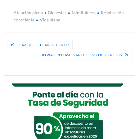
Atención plena
Bienestar
Mindfulness
Respiración
consciente
Vida plena
Navegación
¡HAZ QUE ESTE AÑO CUENTE!
de
UN VIAJERO FASCINANTE LLENO DE SECRETOS
entradas