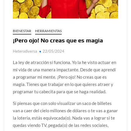
Día de Independencia 2026: de Patria Boba a Colombia
polarizada
Salud mental digital: cómo frenar la ansiedad que
BIENESTAR
HERRAMIENTAS
generan las redes sociales
¡Pero ojo! No creas que es magia
Denuncia por violencia sexual en Colombia: así avanza
Heterodiversa
22/05/2024
Día del Orgullo LGBTQ+: una fecha que sigue defendiendo
la dignidad humana
La ley de atracción sí funciona. Yo la he visto actuar en
Solsticio de verano 2026: ciencia, energía y renovación
mi vida de una manera impactante. Desde que aprendí
a programar mi mente. ¡Pero ojo! No creas que es
magia. Tienes que trabajar en lo que quieres atraer y
programar tu cabecita para que se haga realidad.
Si piensas que con solo visualizar un saco de billetes
van a caer del cielo millones de dólares o te vas a ganar
la lotería, estás equivocada(o). Nada vas a lograr si te
quedas viendo TV, pegada(o) de las redes sociales,