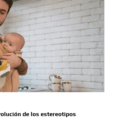
a Colombia polarizada
d que generan las redes sociales
así avanza
ue defendiendo la dignidad humana
 renovación
olución de los estereotipos