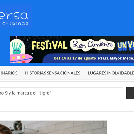
HETERODIVERSA
Diferente,
desigual,
original
DINARIOS
HISTORIAS SENSACIONALES
LUGARES INOLVIDABL
o 9 y la marca del “tigre”
rgía del cielo
 sexual infantil
 de El Niño”