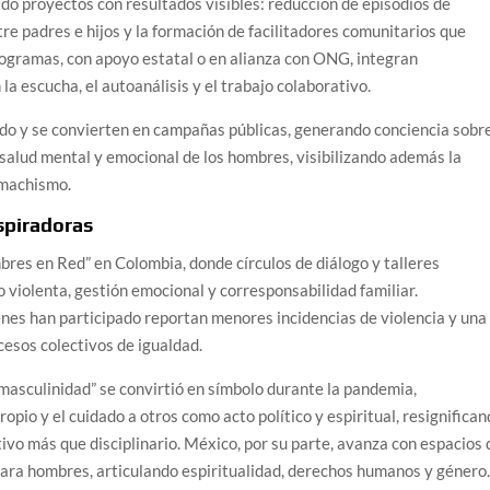
o proyectos con resultados visibles: reducción de episodios de
tre padres e hijos y la formación de facilitadores comunitarios que
rogramas, con apoyo estatal o en alianza con ONG, integran
la escucha, el autoanálisis y el trabajo colaborativo.
vado y se convierten en campañas públicas, generando conciencia sobr
 salud mental y emocional de los hombres, visibilizando además la
 machismo.
spiradoras
es en Red” en Colombia, donde círculos de diálogo y talleres
 violenta, gestión emocional y corresponsabilidad familiar.
nes han participado reportan menores incidencias de violencia y una
cesos colectivos de igualdad.
 masculinidad” se convirtió en símbolo durante la pandemia,
opio y el cuidado a otros como acto político y espiritual, resignifica
tivo más que disciplinario. México, por su parte, avanza con espacios 
ra hombres, articulando espiritualidad, derechos humanos y género