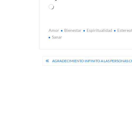
Cargando...
Amor
Bienestar
Espiritualidad
Estereo
Sanar
Navegación
AGRADECIMIENTO INFINITO A LAS PERSONAS 
de
entradas