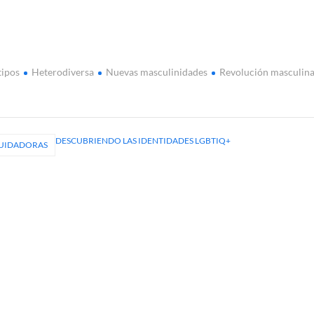
tipos
Heterodiversa
Nuevas masculinidades
Revolución masculin
DESCUBRIENDO LAS IDENTIDADES LGBTIQ+
CUIDADORAS