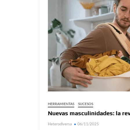
Día de Independencia 2026: de Patria Boba 
Salud mental digital: cómo frenar la ansieda
Denuncia por violencia sexual en Colombia: 
Día del Orgullo LGBTQ+: una fecha que sig
Solsticio de verano 2026: ciencia, energía y
HERRAMIENTAS
SUCESOS
Nuevas masculinidades: la rev
Heterodiversa
06/11/2025