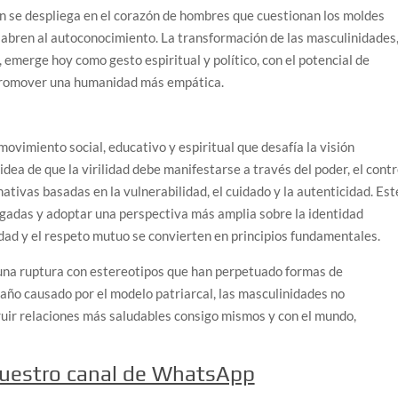
ón se despliega en el corazón de hombres que cuestionan los moldes
e abren al autoconocimiento. La transformación de las masculinidades
 emerge hoy como gesto espiritual y político, con el potencial de
 y promover una humanidad más empática.
vimiento social, educativo y espiritual que desafía la visión
ea de que la virilidad debe manifestarse a través del poder, el contr
ativas basadas en la vulnerabilidad, el cuidado y la autenticidad. Est
gadas y adoptar una perspectiva más amplia sobre la identidad
sidad y el respeto mutuo se convierten en principios fundamentales.
a una ruptura con estereotipos que han perpetuado formas de
 daño causado por el modelo patriarcal, las masculinidades no
uir relaciones más saludables consigo mismos y con el mundo,
nuestro canal de WhatsApp