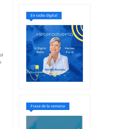
,
En radio digital
ol
e
Frase de la semana