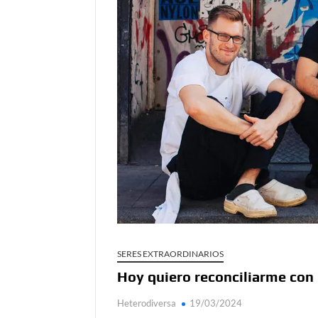
Día de Independencia 2026: de Patria Boba 
¿Podemos comunicarnos con seres de otros
Salud mental digital: cómo frenar la ansieda
Denuncia por violencia sexual en Colombia: 
¿Cómo descubrir esa conexión energética de
SERES EXTRAORDINARIOS
Hoy quiero reconciliarme con 
Heterodiversa
19/03/2024