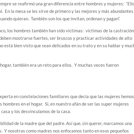
siempre se reafirmó una gran diferencia entre hombres y mujeres: “Ell
al. En la mesa se les sirve de primero y las mejores y más abundantes
cuando quieran. También son los que invitan, ordenan y pagan”.
oco, los hombres también han sido víctimas: víctimas de la castració
deben mostrarse fuertes, ser bruscos y practicar actividades de alto
 no está bien visto que sean delicados en su trato y en su hablar y muc
hogar, también era un reto para ellos. Y muchas veces fueron
xperta en constelaciones familiares que decía que las mujeres hemo
s hombres en el hogar. Si, en nuestro afán de ser las super mujeres
 casa y los desvinculamos de la casa.
abilidad de la madre que del padre. Así que, sin querer, marcamos una
hijos. Y nosotras como madres nos enfocamos tanto en esos pequeños