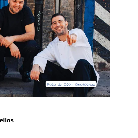
a Colombia polarizada
 planos o mundos?
d que generan las redes sociales
así avanza
 la sexualidad sagrada?
ellos