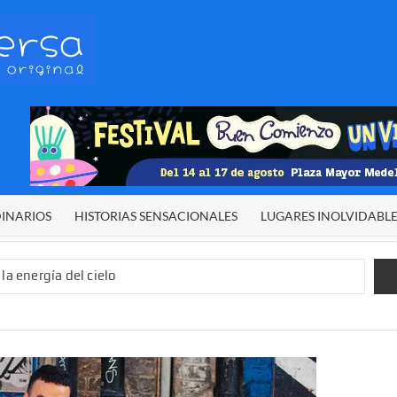
HETERODIVERSA
Diferente,
desigual,
original
DINARIOS
HISTORIAS SENSACIONALES
LUGARES INOLVIDABL
la energía del cielo
 sexual infantil
 de El Niño”
demos alcanzar