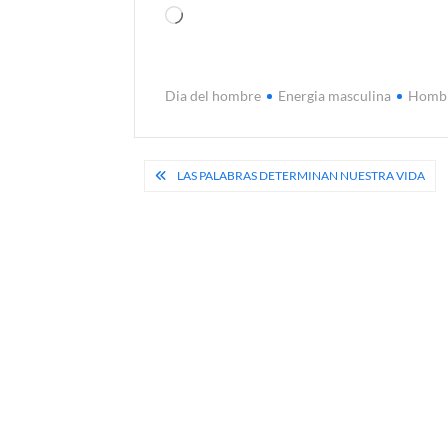
Cargando...
Dia del hombre
Energia masculina
Homb
Navegación
LAS PALABRAS DETERMINAN NUESTRA VIDA
de
entradas