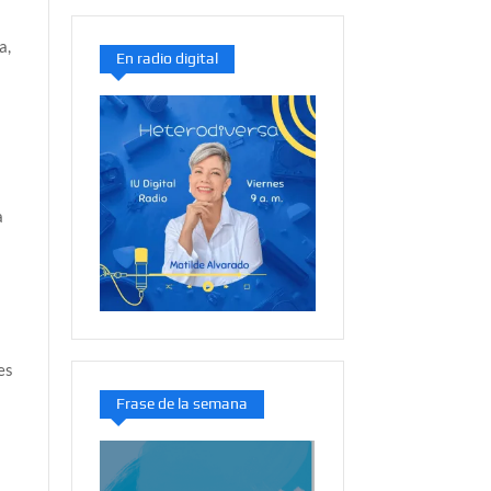
a,
En radio digital
a
es
Frase de la semana