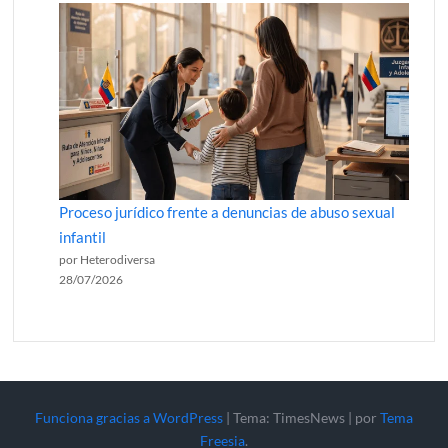
Proceso jurídico frente a denuncias de abuso sexual
infantil
por Heterodiversa
28/07/2026
Funciona gracias a WordPress
|
Tema: TimesNews
|
por
Tema
Freesia
.