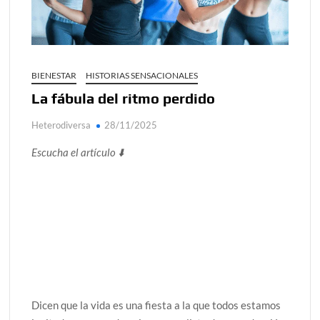
Día de Independencia 2026: de Patria Boba a Colombia
polarizada
Salud mental digital: cómo frenar la ansiedad que
BIENESTAR
HISTORIAS SENSACIONALES
generan las redes sociales
La fábula del ritmo perdido
Denuncia por violencia sexual en Colombia: así avanza
Heterodiversa
28/11/2025
Día del Orgullo LGBTQ+: una fecha que sigue defendiendo
la dignidad humana
Escucha el artículo ⬇️
Solsticio de verano 2026: ciencia, energía y renovación
Dicen que la vida es una fiesta a la que todos estamos