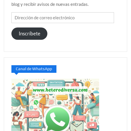
blog y recibir avisos de nuevas entradas.
Dirección
de
correo
Inscríbete
electrónico
Canal de WhatsApp