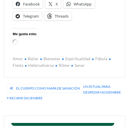
Facebook
X
WhatsApp
Telegram
Threads
Me gusta esto:
Cargando...
Amor
Bailar
Bienestar
Espiritualidad
Fábula
Fiesta
Heterodiversa
Ritmo
Sanar
Navegación
UN RITUAL PARA
EL CUERPO COMO MAPA DE SANACIÓN
DESPEDIR NOVIEMBRE
de
Y RECIBIR DICIEMBRE
entradas