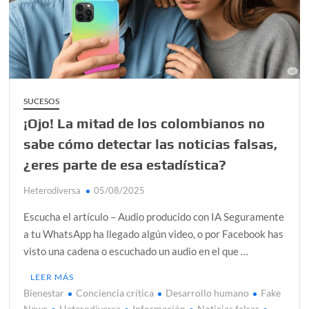
alcanzar
Día de Independencia 2026: de Patria Boba a Colombia
polarizada
¿Podemos comunicarnos con seres de otros planos o
mundos?
SUCESOS
¡Ojo! La mitad de los colombianos no
Salud mental digital: cómo frenar la ansiedad que
generan las redes sociales
sabe cómo detectar las noticias falsas,
Denuncia por violencia sexual en Colombia: así avanza
¿eres parte de esa estadística?
Heterodiversa
05/08/2025
¿Cómo descubrir esa conexión energética de la sexualidad
sagrada?
Escucha el artículo – Audio producido con IA Seguramente
a tu WhatsApp ha llegado algún video, o por Facebook has
visto una cadena o escuchado un audio en el que …
LEER MÁS
Bienestar
Conciencia crítica
Desarrollo humano
Fake
News
Heterodiversa
Información
Noticias falsas