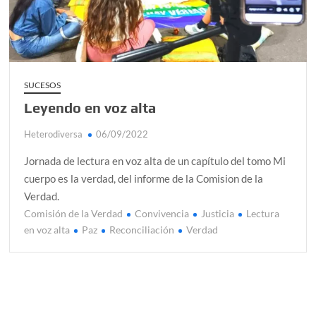
SUCESOS
Leyendo en voz alta
Heterodiversa
06/09/2022
Jornada de lectura en voz alta de un capítulo del tomo Mi
cuerpo es la verdad, del informe de la Comision de la
Verdad.
Comisión de la Verdad
Convivencia
Justicia
Lectura
C
en voz alta
Paz
Reconciliación
Verdad
o
m
e
n
t