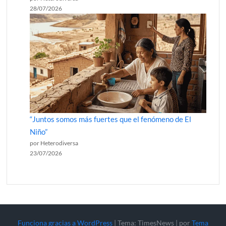
28/07/2026
“Juntos somos más fuertes que el fenómeno de El
Niño”
por Heterodiversa
23/07/2026
Funciona gracias a WordPress
|
Tema: TimesNews
|
por
Tema