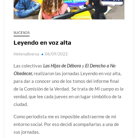
alcanzar
Día de Independencia 2026: de Patria Boba a Colombia
polarizada
SUCESOS
¿Podemos comunicarnos con seres de otros planos o
Leyendo en voz alta
mundos?
Heterodiversa
06/09/2022
Salud mental digital: cómo frenar la ansiedad que
generan las redes sociales
Las colectivas
Las Hijas de Débora
y
El Derecho a No
Denuncia por violencia sexual en Colombia: así avanza
Obedecer,
realizaron las jornadas Leyendo en voz alta,
para dar a conocer uno de los tomos del informe final
¿Cómo descubrir esa conexión energética de la sexualidad
de la Comisión de la Verdad. Se trata de
Mi cuerpo es la
sagrada?
verdad,
que lee cada jueves en un lugar simbólico de la
ciudad.
Como periodista me es imposible abstraerme de mi
entorno social. Por eso decidí acompañarlas a una de
sus jornadas.