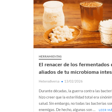
Kundalini: el poder oculto que no todos po
Día de Independencia 2026: de Patria Boba 
¿Podemos comunicarnos con seres de otros
Salud mental digital: cómo frenar la ansieda
Denuncia por violencia sexual en Colombia: 
HERRAMIENTAS
El renacer de los fermentados
aliados de tu microbioma intes
Heterodiversa
13/02/2026
Durante décadas, la guerra contra las bacter
hizo creer que la esterilidad total era sinóni
salud. Sin embargo, no todas las bacterias so
enemigas. De hecho, algunas son …
LEER M