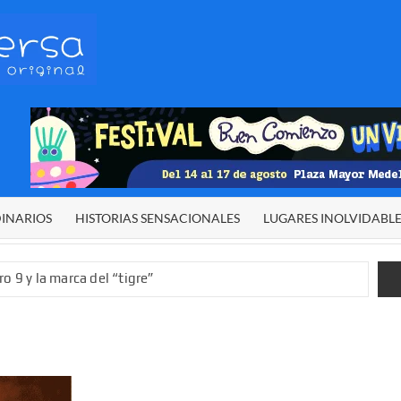
HETERODIVERSA
Diferente,
desigual,
original
DINARIOS
HISTORIAS SENSACIONALES
LUGARES INOLVIDABL
o 9 y la marca del “tigre”
rgía del cielo
 sexual infantil
 de El Niño”