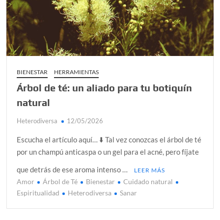
Día de Independencia 2026: de Patria Boba a Colombia
polarizada
Salud mental digital: cómo frenar la ansiedad que
generan las redes sociales
Denuncia por violencia sexual en Colombia: así avanza
BIENESTAR
HERRAMIENTAS
Árbol de té: un aliado para tu botiquín
Día del Orgullo LGBTQ+: una fecha que sigue defendiendo
la dignidad humana
natural
Solsticio de verano 2026: ciencia, energía y renovación
Heterodiversa
12/05/2026
Escucha el artículo aquí… ⬇️ Tal vez conozcas el árbol de té
por un champú anticaspa o un gel para el acné, pero fíjate
que detrás de ese aroma intenso …
LEER MÁS
Amor
Árbol de Té
Bienestar
Cuidado natural
Espiritualidad
Heterodiversa
Sanar