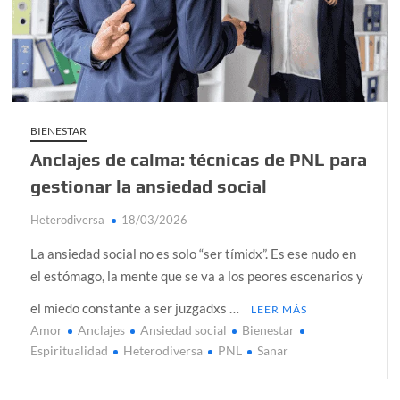
alcanzar
Día de Independencia 2026: de Patria Boba a Colombia
polarizada
¿Podemos comunicarnos con seres de otros planos o
mundos?
BIENESTAR
Anclajes de calma: técnicas de PNL para
Salud mental digital: cómo frenar la ansiedad que
generan las redes sociales
gestionar la ansiedad social
Denuncia por violencia sexual en Colombia: así avanza
Heterodiversa
18/03/2026
¿Cómo descubrir esa conexión energética de la sexualidad
La ansiedad social no es solo “ser tímidx”. Es ese nudo en
sagrada?
el estómago, la mente que se va a los peores escenarios y
el miedo constante a ser juzgadxs …
LEER MÁS
Amor
Anclajes
Ansiedad social
Bienestar
Espiritualidad
Heterodiversa
PNL
Sanar