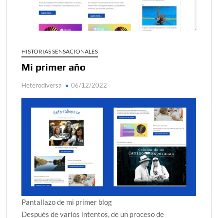
alcanzar
Día de Independencia 2026: de Patria Boba a Colombia
polarizada
HISTORIAS SENSACIONALES
¿Podemos comunicarnos con seres de otros planos o
Mi primer año
mundos?
Heterodiversa
06/12/2022
Salud mental digital: cómo frenar la ansiedad que
generan las redes sociales
Denuncia por violencia sexual en Colombia: así avanza
¿Cómo descubrir esa conexión energética de la sexualidad
sagrada?
Pantallazo de mi primer blog
Después de varios intentos, de un proceso de