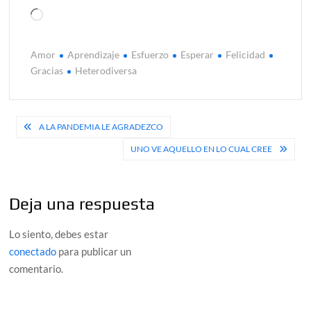
Cargando...
Amor
Aprendizaje
Esfuerzo
Esperar
Felicidad
Gracias
Heterodiversa
Navegación
A LA PANDEMIA LE AGRADEZCO
de
UNO VE AQUELLO EN LO CUAL CREE
entradas
Deja una respuesta
Lo siento, debes estar
conectado
para publicar un
comentario.