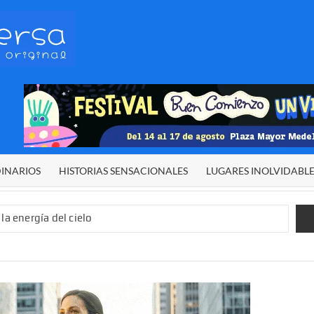
HETERODIVERSA
Diferente,
desigual,
original
DINARIOS
HISTORIAS SENSACIONALES
LUGARES INOLVIDABL
la energía del cielo
 sexual infantil
 de El Niño”
demos alcanzar