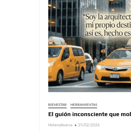
Día de Independencia 2026: de Patria Boba 
¿Podemos comunicarnos con seres de otros
Salud mental digital: cómo frenar la ansieda
Denuncia por violencia sexual en Colombia: 
¿Cómo descubrir esa conexión energética de
BIENESTAR
HERRAMIENTAS
El guión inconsciente que mo
Heterodiversa
25/02/2026