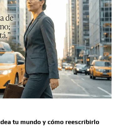
a Colombia polarizada
 planos o mundos?
d que generan las redes sociales
así avanza
 la sexualidad sagrada?
ldea tu mundo y cómo reescribirlo