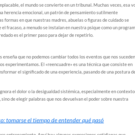
 implacable, el mundo se convierte en un tribunal. Muchas veces, esa v
e una herencia emocional, un patrón de pensamiento sutilmente
Las formas en que nuestras madres, abuelas o figuras de cuidado se
te el fracaso, a menudo se instalan en nuestra psique como un progra
edado es el primer paso para dejar de repetirlo.
s enseña que no podemos cambiar todos los eventos que nos suceden
l los experimentamos. El «reencuadre» es una técnica que consiste en
nsformar el significado de una experiencia, pasando de una postura d
ignora el dolor o la desigualdad sistémica, especialmente en contexto
 sino de elegir palabras que nos devuelvan el poder sobre nuestra
o: tomarse el tiempo de entender qué pasó
iere entrenamiento. Aquí hay algunas expresiones cotidianas que