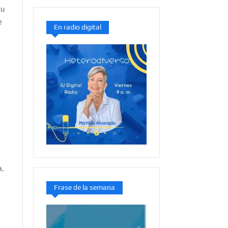
tu
e
En radio digital
a,
Frase de la semana