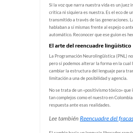
Si la voz que narra nuestra vida es un juez
crítica ni siquiera es nuestra. Es el eco d
transmitido a través de las generaciones. 
hablaban a sí mismas frente al espejo o an
automático. Reconocer que ese guion es her
El arte del reencuadre lingüístico
La Programación Neurolingüística (PNL) no
pero sí podemos alterar la forma en la cua
cambiar la estructura del lenguaje para tra
limitación a una de posibilidad y agencia.
No se trata de un «positivismo tóxico» que 
tan complejos como el nuestro en Colombia,
respuesta ante esas realidades.
Lee también
Reencuadre del fracas
El cambio hacia un lenguaje liberador requ