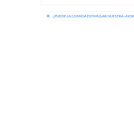
Navegación
¿PUEDE LA COMIDA ESTIMULAR NUESTRA «HO
de
entradas