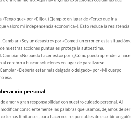
a «Tengo que» por «Elijo». (Ejemplo: en lugar de «Tengo que ir a
porque valoro mi independencia económica»). Esto reduce la resistencia
o
. Cambiar «Soy un desastre» por «Cometí un error en esta situación».
 de nuestras acciones puntuales protege la autoestima.
d
. Cambiar «No puedo hacer esto» por «¿Cómo puedo aprender a hace
n al cerebro a buscar soluciones en lugar de paralizarse.
 Cambiar «Debería estar más delgada o delgado» por «Mi cuerpo
mo es».
iberación personal
 de amor y gran responsabilidad con nuestro cuidado personal. Al
y modificar conscientemente las palabras que usamos, dejamos de ser
externas limitantes, para hacernos responsables de escribir un guió