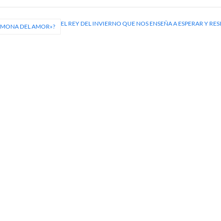
EL REY DEL INVIERNO QUE NOS ENSEÑA A ESPERAR Y RES
RMONA DEL AMOR»?