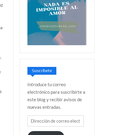
oz
ma
,
Suscríbete
e
Introduce tu correo
s
electrónico para suscribirte a
este blog y recibir avisos de
nuevas entradas.
Dirección
de
correo