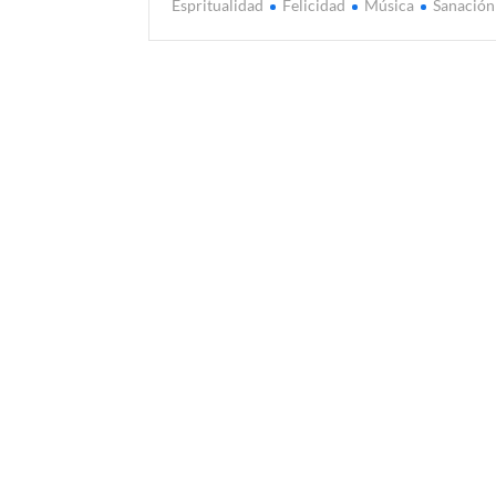
Espritualidad
Felicidad
Música
Sanación