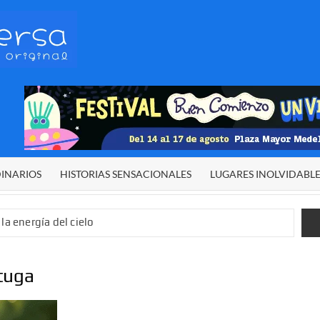
HETERODIVERSA
Diferente,
desigual,
original
DINARIOS
HISTORIAS SENSACIONALES
LUGARES INOLVIDABL
la energía del cielo
 sexual infantil
 de El Niño”
rtuga
demos alcanzar