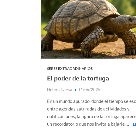
Día de Independencia 2026: de Patria Boba 
¿Podemos comunicarnos con seres de otros
Salud mental digital: cómo frenar la ansieda
Denuncia por violencia sexual en Colombia: 
¿Cómo descubrir esa conexión energética de
SERES EXTRAORDINARIOS
El poder de la tortuga
Heterodiversa
11/06/2025
En un mundo apurado, donde el tiempo se es
entre agendas saturadas de actividades y
notificaciones, la figura de la tortuga apare
un recordatorio que nos invita a bajarle …
L