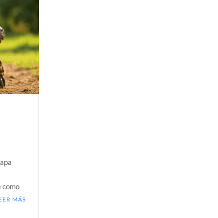
a Colombia polarizada
 planos o mundos?
d que generan las redes sociales
así avanza
 la sexualidad sagrada?
capa
ce como
EER MÁS