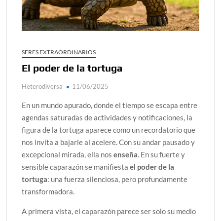
alcanzar
Día de Independencia 2026: de Patria Boba a Colombia
polarizada
SERES EXTRAORDINARIOS
¿Podemos comunicarnos con seres de otros planos o
El poder de la tortuga
mundos?
Heterodiversa
11/06/2025
Salud mental digital: cómo frenar la ansiedad que
generan las redes sociales
En un mundo apurado, donde el tiempo se escapa entre
Denuncia por violencia sexual en Colombia: así avanza
agendas saturadas de actividades y notificaciones, la
figura de la tortuga aparece como un recordatorio que
¿Cómo descubrir esa conexión energética de la sexualidad
nos invita a bajarle al acelere. Con su andar pausado y
sagrada?
excepcional mirada, ella nos
enseña
. En su fuerte y
sensible caparazón se manifiesta
el poder de la
tortuga
: una fuerza silenciosa, pero profundamente
transformadora.
A primera vista, el caparazón parece ser solo su medio