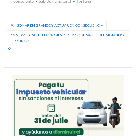
consciente
Sabiduría natural
Tortuga
Navegación
SOÑAR EN GRANDE Y ACTUAR EN CONSECUENCIA
de
ANA FRANK: SIETE LECCIONES DE VIDA QUE SIGUEN ILUMINANDO
EL MUNDO
entradas