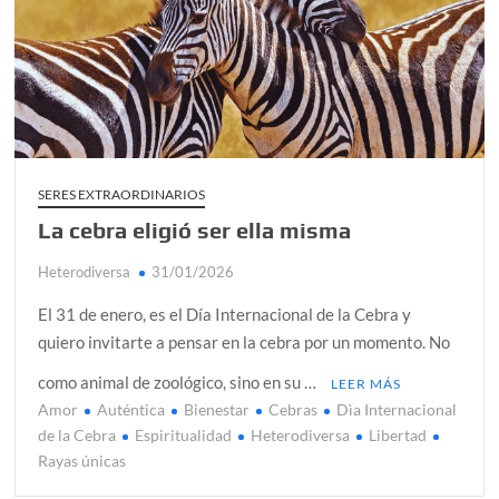
alcanzar
Día de Independencia 2026: de Patria Boba a Colombia
polarizada
¿Podemos comunicarnos con seres de otros planos o
mundos?
SERES EXTRAORDINARIOS
Salud mental digital: cómo frenar la ansiedad que
generan las redes sociales
La cebra eligió ser ella misma
Denuncia por violencia sexual en Colombia: así avanza
Heterodiversa
31/01/2026
¿Cómo descubrir esa conexión energética de la sexualidad
El 31 de enero, es el Día Internacional de la Cebra y
sagrada?
quiero invitarte a pensar en la cebra por un momento. No
como animal de zoológico, sino en su …
LEER MÁS
Amor
Auténtica
Bienestar
Cebras
Dìa Internacional
de la Cebra
Espiritualidad
Heterodiversa
Libertad
Rayas únicas