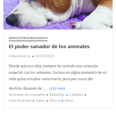
¿Conoces al rey del trópico? Seguro que sí
Día de Independencia 2026: de Patria Boba a Colombia
polarizada
Salud mental digital: cómo frenar la ansiedad que
generan las redes sociales
SERES EXTRAORDINARIOS
Denuncia por violencia sexual en Colombia: así avanza
El poder sanador de los animales
Heterodiversa
24/03/2025
Día del Orgullo LGBTQ+: una fecha que sigue defendiendo
la dignidad humana
Desde que era niña, siempre he sentido una conexión
especial con los animales. Incluso en algún momento de mi
vida quise estudiar veterinaria, pero por cosas del
destino, después de …
LEER MÁS
Animales de compañía
Bienestar
Caballos
Espiritualidad
Gatos
Perros
Sanar