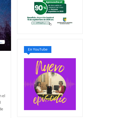
En YouTube
 el
l
de