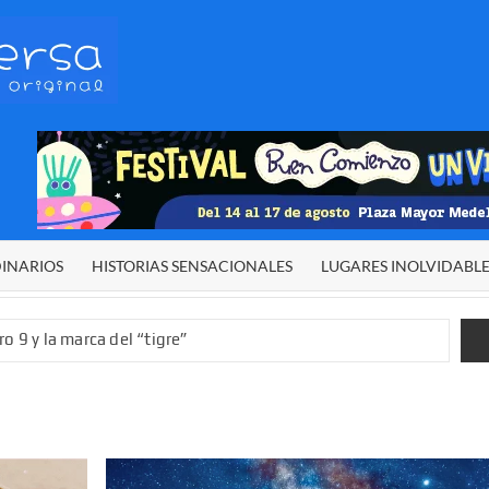
HETERODIVERSA
Diferente,
desigual,
original
DINARIOS
HISTORIAS SENSACIONALES
LUGARES INOLVIDABL
o 9 y la marca del “tigre”
rgía del cielo
Qué dicen los números de Iván Cepeda
 sexual infantil
 de El Niño”