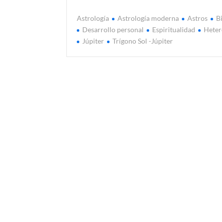
Astrología
Astrología moderna
Astros
B
Desarrollo personal
Espiritualidad
Heter
Júpiter
Trígono Sol -Júpiter