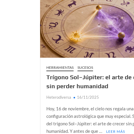
Día de Independencia 2026: de Patria Boba 
Salud mental digital: cómo frenar la ansieda
Denuncia por violencia sexual en Colombia: 
Día del Orgullo LGBTQ+: una fecha que sig
HERRAMIENTAS
SUCESOS
Trígono Sol–Júpiter: el arte de
sin perder humanidad
Heterodiversa
16/11/2025
Hoy, 16 de noviembre, el cielo nos regala una
configuración astrológica que muy especial. 
del trígono Sol–Júpiter: el arte de crecer sin
humanidad. Y antes de que …
LEER MÁS