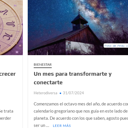
a Colombia polarizada
d que generan las redes sociales
así avanza
ue defendiendo la dignidad humana
BIENESTAR
 crecer
Un mes para transformarte y
conectarte
Heterodiversa
31/07/2024
Comenzamos el octavo mes del año, de acuerdo con
Se trata
calendario gregoriano que nos guía en este lado de
 perder
planeta. De acuerdo con los que saben, agosto pue
ser un …
LEER MÁS