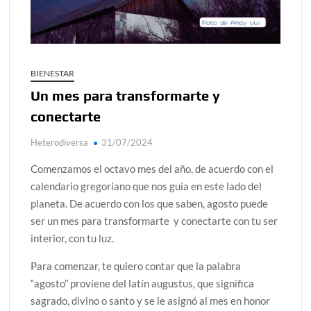
¿Conoces al rey del trópico? Seguro que sí
Día de Independencia 2026: de Patria Boba a Colombia
polarizada
BIENESTAR
Salud mental digital: cómo frenar la ansiedad que
Un mes para transformarte y
generan las redes sociales
conectarte
Denuncia por violencia sexual en Colombia: así avanza
Heterodiversa
31/07/2024
Día del Orgullo LGBTQ+: una fecha que sigue defendiendo
la dignidad humana
Comenzamos el octavo mes del año, de acuerdo con el
calendario gregoriano que nos guía en este lado del
planeta. De acuerdo con los que saben, agosto puede
ser un mes para transformarte y conectarte con tu ser
interior, con tu luz.
Para comenzar, te quiero contar que la palabra
“agosto” proviene del latín augustus, que significa
sagrado, divino o santo y se le asignó al mes en honor