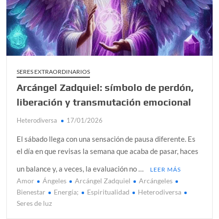
alcanzar
Día de Independencia 2026: de Patria Boba a Colombia
polarizada
¿Podemos comunicarnos con seres de otros planos o
mundos?
SERES EXTRAORDINARIOS
Arcángel Zadquiel: símbolo de perdón,
Salud mental digital: cómo frenar la ansiedad que
generan las redes sociales
liberación y transmutación emocional
Denuncia por violencia sexual en Colombia: así avanza
Heterodiversa
17/01/2026
¿Cómo descubrir esa conexión energética de la sexualidad
El sábado llega con una sensación de pausa diferente. Es
sagrada?
el día en que revisas la semana que acaba de pasar, haces
un balance y, a veces, la evaluación no …
LEER MÁS
Amor
Ángeles
Arcángel Zadquiel
Arcángeles
Bienestar
Energía;
Espiritualidad
Heterodiversa
Seres de luz