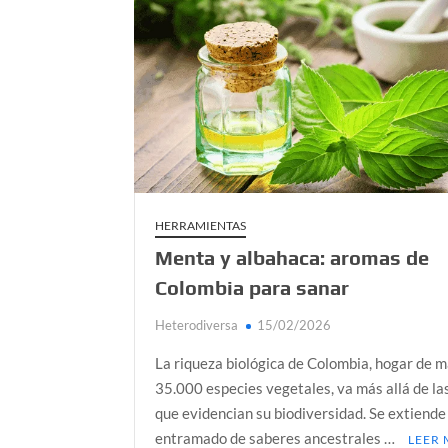
Día de Independencia 2026: de Patria Boba 
¿Podemos comunicarnos con seres de otros
Salud mental digital: cómo frenar la ansieda
Denuncia por violencia sexual en Colombia: 
¿Cómo descubrir esa conexión energética de
HERRAMIENTAS
Menta y albahaca: aromas de
Colombia para sanar
Heterodiversa
15/02/2026
La riqueza biológica de Colombia, hogar de 
35.000 especies vegetales, va más allá de las
que evidencian su biodiversidad. Se extiende
entramado de saberes ancestrales …
LEER 