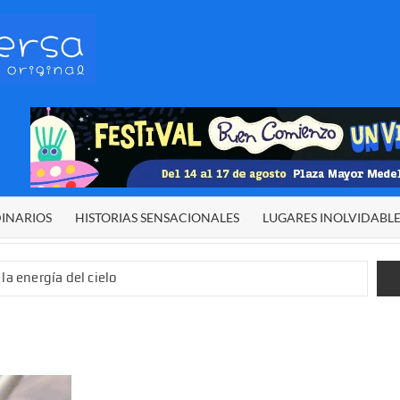
HETERODIVERSA
Diferente,
desigual,
original
DINARIOS
HISTORIAS SENSACIONALES
LUGARES INOLVIDABL
la energía del cielo
 sexual infantil
 de El Niño”
demos alcanzar