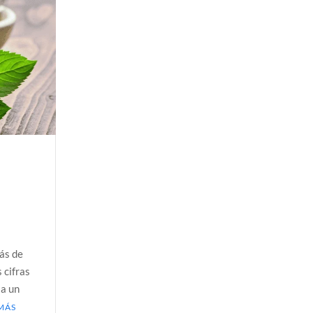
a Colombia polarizada
 planos o mundos?
d que generan las redes sociales
así avanza
 la sexualidad sagrada?
más de
 cifras
 a un
MÁS