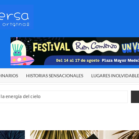
HETERODIVERSA
Diferente,
desigual,
original
DINARIOS
HISTORIAS SENSACIONALES
LUGARES INOLVIDABL
la energía del cielo
 sexual infantil
 de El Niño”
demos alcanzar