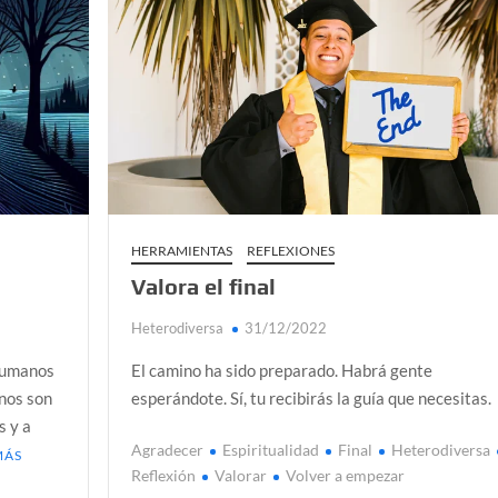
a Colombia polarizada
 planos o mundos?
d que generan las redes sociales
así avanza
 la sexualidad sagrada?
HERRAMIENTAS
REFLEXIONES
Valora el final
Heterodiversa
31/12/2022
 humanos
El camino ha sido preparado. Habrá gente
nos son
esperándote. Sí, tu recibirás la guía que necesitas.
s y a
Agradecer
Espiritualidad
Final
Heterodiversa
MÁS
Reflexión
Valorar
Volver a empezar