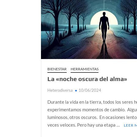
Día de Independencia 2026: de Patria Boba 
¿Podemos comunicarnos con seres de otros
Salud mental digital: cómo frenar la ansieda
Denuncia por violencia sexual en Colombia: 
¿Cómo descubrir esa conexión energética de
BIENESTAR
HERRAMIENTAS
La «noche oscura del alma»
Heterodiversa
10/06/2024
Durante la vida en la tierra, todos los seres
experimentamos momentos de cambio. Algu
luminosos, otros oscuros. En ocasiones lento
veces veloces. Pero hay una etapa …
LEER 