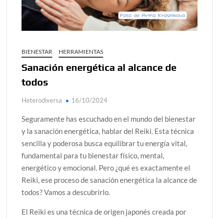
¿Conoces al rey del trópico? Seguro que sí
Día de Independencia 2026: de Patria Boba a Colombia
polarizada
BIENESTAR
HERRAMIENTAS
Salud mental digital: cómo frenar la ansiedad que
Sanación energética al alcance de
generan las redes sociales
todos
Denuncia por violencia sexual en Colombia: así avanza
Heterodiversa
16/10/2024
Día del Orgullo LGBTQ+: una fecha que sigue defendiendo
la dignidad humana
Seguramente has escuchado en el mundo del bienestar
y la sanación energética, hablar del Reiki. Esta técnica
sencilla y poderosa busca equilibrar tu energía vital,
fundamental para tu bienestar físico, mental,
energético y emocional. Pero ¿qué es exactamente el
Reiki, ese proceso de sanación energética la alcance de
todos? Vamos a descubrirlo.
El Reiki es una técnica de origen japonés creada por