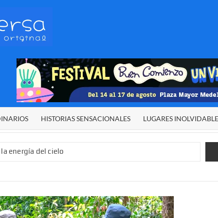
HETERODIVERSA
Diferente,
desigual,
original
DINARIOS
HISTORIAS SENSACIONALES
LUGARES INOLVIDABL
la energía del cielo
 sexual infantil
 de El Niño”
demos alcanzar