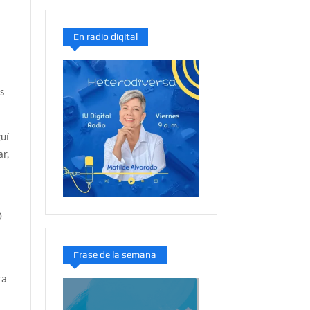
En radio digital
es
guí
ar,
0
Frase de la semana
ra