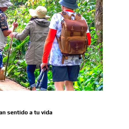
a Colombia polarizada
 planos o mundos?
d que generan las redes sociales
así avanza
 la sexualidad sagrada?
n sentido a tu vida