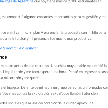
ha Yoga de Argentina
que hoy tiene más de 2.000 estudiantes en
er, me compartió algunos contactos importantes para mi gestión y me
hice en mi camino. El plan A era enviar la propuesta con mi hijo para
aso a mi intuición y mi presencia fue mucho más productiva.
e te llevarán a vivir mejor
rios
os minutos antes de que cerraran. Una chica muy amable me recibió la
no. Llegué tarde y me tocó esperar una hora. Pensé en regresar a casa
so a mi corazón y me quedé.
 para el ingreso. Delante de mí había un grupo personas uniformadas co
“Jóvenes contra la explotación sexual”, que llamó mi atención.
edes sociales que la una corporación de la ciudad apoyó una