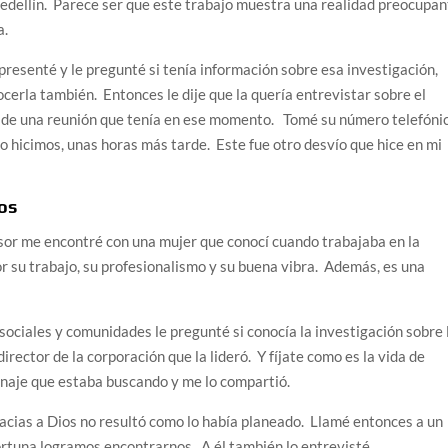
edellín. Parece ser que este trabajo muestra una realidad preocupan
a.
resenté y le pregunté si tenía información sobre esa investigación,
ocerla también. Entonces le dije que la quería entrevistar sobre el
 de una reunión que tenía en ese momento. Tomé su número telefóni
lo hicimos, unas horas más tarde. Este fue otro desvío que hice en mi
os
nsor me encontré con una mujer que conocí cuando trabajaba en la
r su trabajo, su profesionalismo y su buena vibra. Además, es una
ociales y comunidades le pregunté si conocía la investigación sobre 
director de la corporación que la lideró. Y fíjate como es la vida de
sonaje que estaba buscando y me lo compartió.
gracias a Dios no resultó como lo había planeado. Llamé entonces a un
ortuna logramos encontrarnos. A él también lo entrevisté.