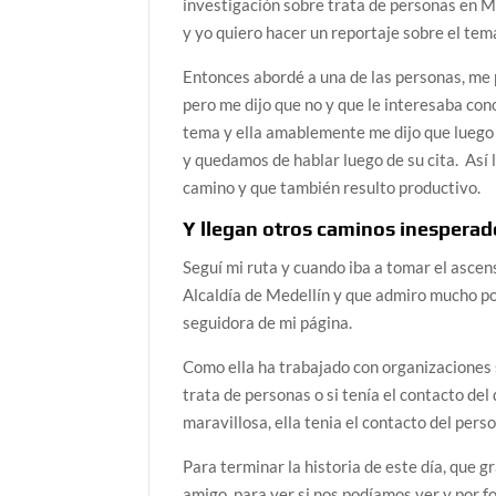
investigación sobre trata de personas en M
y yo quiero hacer un reportaje sobre el tem
Entonces abordé a una de las personas, me p
pero me dijo que no y que le interesaba con
tema y ella amablemente me dijo que luego
y quedamos de hablar luego de su cita. Así 
camino y que también resulto productivo.
Y llegan otros caminos inesperad
Seguí mi ruta y cuando iba a tomar el asce
Alcaldía de Medellín y que admiro mucho po
seguidora de mi página.
Como ella ha trabajado con organizaciones s
trata de personas o si tenía el contacto del 
maravillosa, ella tenia el contacto del per
Para terminar la historia de este día, que 
amigo, para ver si nos podíamos ver y por f