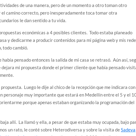
actividades de una manera, pero de un momento a otro toman otro
r el camino correcto, pero inesperadamente toca tomar otra
undarios le dan sentido a tu vida.
propuestas económicas a 4 posibles clientes. Todo estaba planeado
asa y dedicarme a producir contenidos para mi página web y mis red
, todo cambió.
 había pensado entonces la salida de mi casa se retrasó. Aún así, se
ue dejara mi propuesta donde el primer cliente que había pensado visit
lmente.
i propuesta. Luego le dije al chico de la recepción que me indicara con
un personaje muy importante que estará en Medellín entre el 5 y el 1
a orientarme porque apenas estaban organizando la programación del
aja allí. La llamó y ella, a pesar de que estaba muy ocupada, bajo pa
s un rato, le conté sobre Heterodiversa y sobre la visita de
Sadeva