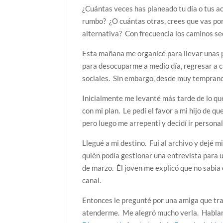
¿Cuántas veces has planeado tu día o tus 
rumbo? ¿O cuántas otras, crees que vas po
alternativa? Con frecuencia los caminos sec
Esta mañana me organicé para llevar unas 
para desocuparme a medio día, regresar a c
sociales. Sin embargo, desde muy temprano
Inicialmente me levanté más tarde de lo que
con mi plan. Le pedí el favor a mi hijo de q
pero luego me arrepentí y decidí ir persona
Llegué a mi destino. Fui al archivo y dejé m
quién podía gestionar una entrevista para 
de marzo. Él joven me explicó que no sabi
canal.
Entonces le pregunté por una amiga que trab
atenderme. Me alegró mucho verla. Hablamo