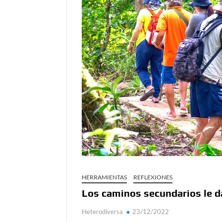
Día de Independencia 2026: de Patria Boba 
¿Podemos comunicarnos con seres de otros
Salud mental digital: cómo frenar la ansieda
Denuncia por violencia sexual en Colombia: 
¿Cómo descubrir esa conexión energética de
HERRAMIENTAS
REFLEXIONES
Los caminos secundarios le da
Heterodiversa
23/12/2022