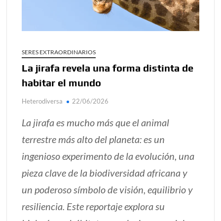
alcanzar
Día de Independencia 2026: de Patria Boba a Colombia
polarizada
SERES EXTRAORDINARIOS
¿Podemos comunicarnos con seres de otros planos o
La jirafa revela una forma distinta de
mundos?
habitar el mundo
Salud mental digital: cómo frenar la ansiedad que
generan las redes sociales
Heterodiversa
22/06/2026
Denuncia por violencia sexual en Colombia: así avanza
La jirafa es mucho más que el animal
terrestre más alto del planeta: es un
¿Cómo descubrir esa conexión energética de la sexualidad
sagrada?
ingenioso experimento de la evolución, una
pieza clave de la biodiversidad africana y
un poderoso símbolo de visión, equilibrio y
resiliencia. Este reportaje explora su