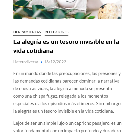
Proceso jurídico frente a denuncias de abuso sexual
infantil
“Juntos somos más fuertes que el fenómeno de El Niño”
¿Conoces al rey del trópico? Seguro que sí
HERRAMIENTAS
REFLEXIONES
La alegría es un tesoro invisible en la
Día de Independencia 2026: de Patria Boba a Colombia
vida cotidiana
polarizada
Heterodiversa
18/12/2022
Salud mental digital: cómo frenar la ansiedad que
generan las redes sociales
En un mundo donde las preocupaciones, las presiones y
las demandas cotidianas parecen dominar la narrativa
de nuestras vidas, la alegría a menudo se presenta
como una chispa fugaz, relegada a los momentos
especiales o a los episodios más efímeros. Sin embargo,
la alegría es un tesoro invisible en la vida cotidiana.
Lejos de ser un simple lujo o un capricho pasajero, es un
valor fundamental con un impacto profundo y duradero