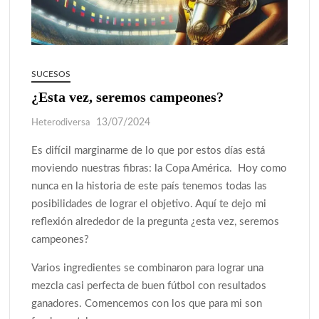
¿Podemos comunicarnos con seres de otros planos o mundos?
Salud mental digital: cómo frenar la ansiedad que generan las
SUCESOS
redes sociales
¿Esta vez, seremos campeones?
Denuncia por violencia sexual en Colombia: así avanza
13/07/2024
Heterodiversa
¿Cómo descubrir esa conexión energética de la sexualidad
Es difícil marginarme de lo que por estos días está
sagrada?
moviendo nuestras fibras: la Copa América. Hoy como
nunca en la historia de este país tenemos todas las
posibilidades de lograr el objetivo. Aquí te dejo mi
reflexión alrededor de la pregunta ¿esta vez, seremos
campeones?
Varios ingredientes se combinaron para lograr una
mezcla casi perfecta de buen fútbol con resultados
ganadores. Comencemos con los que para mi son