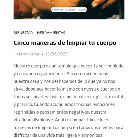
Día de Independencia 2026: de Patria Boba a Colombia
polarizada
Salud mental digital: cómo frenar la ansiedad que
BIENESTAR
HERRAMIENTAS
generan las redes sociales
Cinco maneras de limpiar tu cuerpo
Denuncia por violencia sexual en Colombia: así avanza
Heterodiversa
11/03/2025
Día del Orgullo LGBTQ+: una fecha que sigue defendiendo
la dignidad humana
Nuestro cuerpo es un templo que necesita ser limpiado
Solsticio de verano 2026: ciencia, energía y renovación
y renovado regularmente. Así como ordenamos
nuestra casa y nos deshacemos de lo que ya no nos
sirve, debemos hacer lo mismo con nuestro cuerpo en
todos sus niveles: físico, emocional, energético, mental
y pránico. Cuando acumulamos toxinas, emociones
reprimidas o pensamientos negativos, nuestra
vitalidad disminuye. Aquí te compartimos cinco
maneras de limpiar tu cuerpo en todos sus niveles para
disfrutar de una vida más ligera y armoniosa.