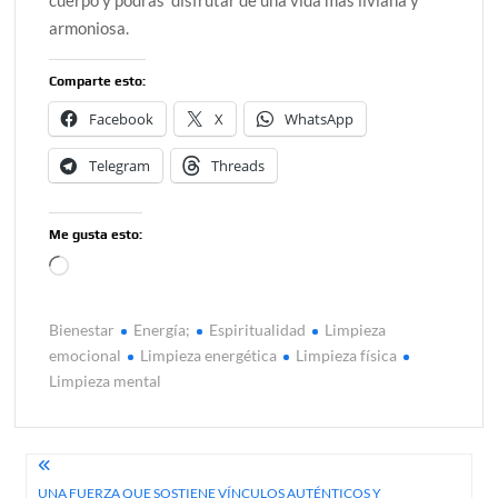
cuerpo y podrás disfrutar de una vida más liviana y
armoniosa.
Comparte esto:
Facebook
X
WhatsApp
Telegram
Threads
Me gusta esto:
Cargando...
Bienestar
Energía;
Espiritualidad
Limpieza
emocional
Limpieza energética
Limpieza física
Limpieza mental
Navegación
UNA FUERZA QUE SOSTIENE VÍNCULOS AUTÉNTICOS Y