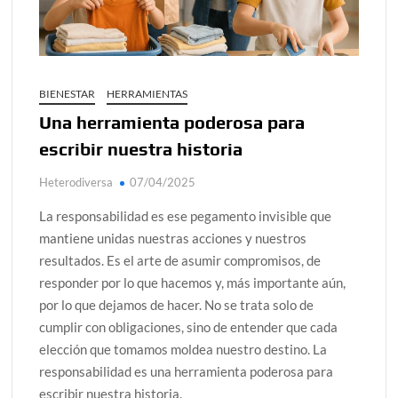
alcanzar
Día de Independencia 2026: de Patria Boba a Colombia
polarizada
BIENESTAR
HERRAMIENTAS
¿Podemos comunicarnos con seres de otros planos o
Una herramienta poderosa para
mundos?
escribir nuestra historia
Salud mental digital: cómo frenar la ansiedad que
generan las redes sociales
Heterodiversa
07/04/2025
Denuncia por violencia sexual en Colombia: así avanza
La responsabilidad es ese pegamento invisible que
mantiene unidas nuestras acciones y nuestros
¿Cómo descubrir esa conexión energética de la sexualidad
resultados. Es el arte de asumir compromisos, de
sagrada?
responder por lo que hacemos y, más importante aún,
por lo que dejamos de hacer. No se trata solo de
cumplir con obligaciones, sino de entender que cada
elección que tomamos moldea nuestro destino. La
responsabilidad es una herramienta poderosa para
escribir nuestra historia.