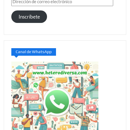
Dirección
de
correo
Inscríbete
electrónico
Canal de WhatsApp