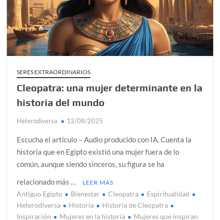
alcanzar
Día de Independencia 2026: de Patria Boba a Colombia
polarizada
¿Podemos comunicarnos con seres de otros planos o
mundos?
SERES EXTRAORDINARIOS
Cleopatra: una mujer determinante en la
Salud mental digital: cómo frenar la ansiedad que
generan las redes sociales
historia del mundo
Denuncia por violencia sexual en Colombia: así avanza
Heterodiversa
12/08/2025
¿Cómo descubrir esa conexión energética de la sexualidad
Escucha el artículo – Audio producido con IA. Cuenta la
sagrada?
historia que en Egipto existió una mujer fuera de lo
común, aunque siendo sinceros, su figura se ha
relacionado más …
LEER MÁS
Antiguo Egipto
Bienestar
Cleopatra
Espiritualidad
Heterodiversa
Historia
Historia de Cleopatra
Inspiración
Mujeres en la historia
Mujeres que inspiran