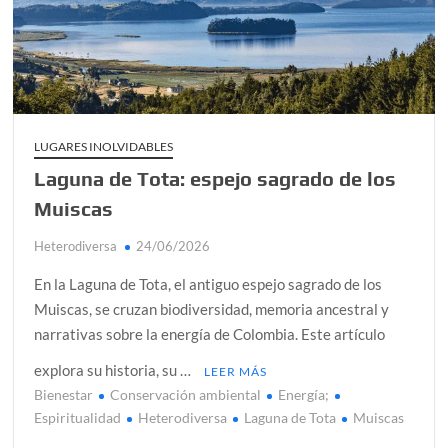
alcanzar
Día de Independencia 2026: de Patria Boba a Colombia
polarizada
¿Podemos comunicarnos con seres de otros planos o
mundos?
LUGARES INOLVIDABLES
Laguna de Tota: espejo sagrado de los
Salud mental digital: cómo frenar la ansiedad que
generan las redes sociales
Muiscas
Denuncia por violencia sexual en Colombia: así avanza
Heterodiversa
24/06/2026
¿Cómo descubrir esa conexión energética de la sexualidad
En la Laguna de Tota, el antiguo espejo sagrado de los
sagrada?
Muiscas, se cruzan biodiversidad, memoria ancestral y
narrativas sobre la energía de Colombia. Este artículo
explora su historia, su …
LEER MÁS
Bienestar
Conservación ambiental
Energía;
Espiritualidad
Heterodiversa
Laguna de Tota
Muiscas