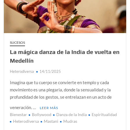
alcanzar
Día de Independencia 2026: de Patria Boba a Colombia
polarizada
¿Podemos comunicarnos con seres de otros planos o
mundos?
SUCESOS
La mágica danza de la India de vuelta en
Salud mental digital: cómo frenar la ansiedad que
generan las redes sociales
Medellín
Denuncia por violencia sexual en Colombia: así avanza
Heterodiversa
14/11/2025
¿Cómo descubrir esa conexión energética de la sexualidad
Imagina que tu cuerpo se convierte en templo y cada
sagrada?
movimiento es una plegaria, donde la sensualidad y la
profundidad de los gestos, se entrelazan en un acto de
veneración. …
LEER MÁS
Bienestar
Bollywood
Danza de la India
Espiritualidad
Heterodiversa
Mastani
Mudras